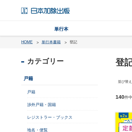
単行本
HOME
単行本書籍
登記
カテゴリー
登
戸
籍
戸籍
並び替え
渉
外
戸籍
戸
140
件
籍
渉外戸籍・国籍
・
国
レジストラー・ブックス
籍
地名・便覧