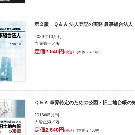
第２版 Ｑ＆Ａ 法人登記の実務 農事組合法人
2020年10月刊
吉岡誠一／著
2,640
税込
本体
2,400
Ｑ＆Ａ 筆界特定のための公図・旧土地台帳の
2013年5月刊
大唐正秀／著
2,640
税込
本体
2,400