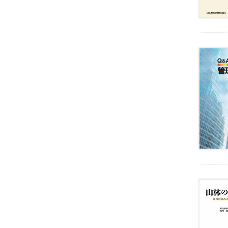
財
産
管
理
・
信
託
離
婚
・
親
子
ジ
ェ
ン
ダ
ー
家