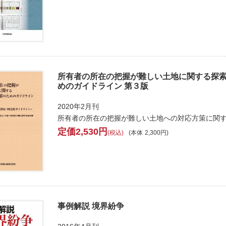
所有者の所在の把握が難しい土地に関する探
めのガイドライン 第３版
2020年2月刊
所有者の所在の把握が難しい土地への対応方策に関
2,530
税込
本体
2,300
事例解説 境界紛争