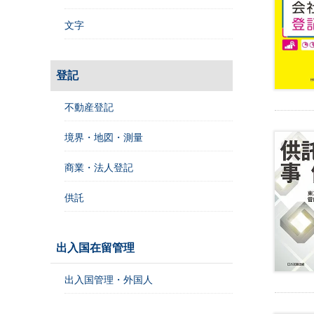
レ
ジ
文字
ス
ト
ラ
登記
ー
・
不動産登記
ブ
ッ
境界・地図・測量
ク
ス
商業・法人登記
地
供託
名
・
便
出入国在留管理
覧
文
出入国管理・外国人
字