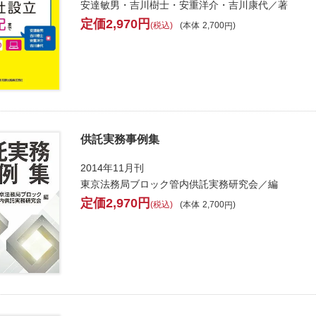
安達敏男・吉川樹士・安重洋介・吉川康代／著
2,970
税込
本体
2,700
供託実務事例集
2014年11月刊
東京法務局ブロック管内供託実務研究会／編
2,970
税込
本体
2,700