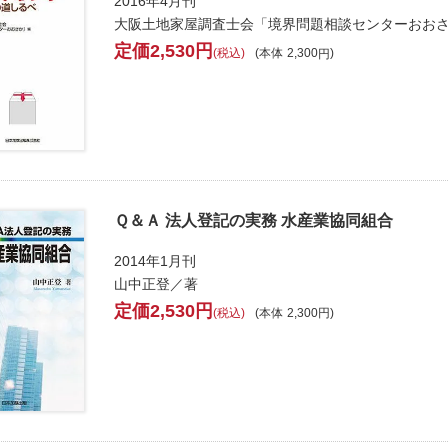
2016年4月刊
大阪土地家屋調査士会「境界問題相談センターおお
2,530
税込
本体
2,300
Ｑ＆Ａ 法人登記の実務 水産業協同組合
2014年1月刊
山中正登／著
2,530
税込
本体
2,300