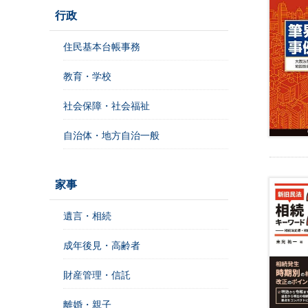
行政
不
住民基本台帳事務
動
産
教育・学校
登
社会保障・社会福祉
記
境
自治体・地方自治一般
界
・
地
家事
図
・
遺言・相続
測
量
成年後見・高齢者
商
財産管理・信託
業
・
離婚・親子