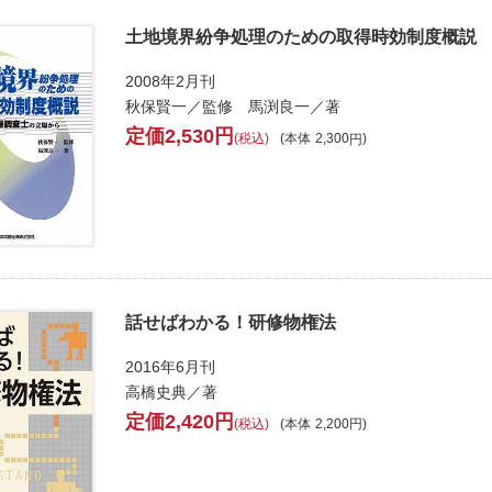
土地境界紛争処理のための取得時効制度概説
2008年2月刊
秋保賢一／監修 馬渕良一／著
2,530
税込
本体
2,300
話せばわかる！研修物権法
2016年6月刊
高橋史典／著
2,420
税込
本体
2,200