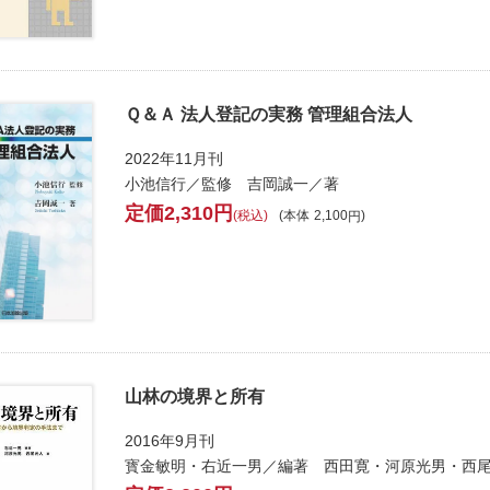
Ｑ＆Ａ 法人登記の実務 管理組合法人
2022年11月刊
小池信行／監修 吉岡誠一／著
2,310
税込
本体
2,100
山林の境界と所有
2016年9月刊
寳金敏明・右近一男／編著 西田寛・河原光男・西