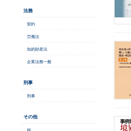
理
・
法務
外
国
契約
人
労働法
知的財産法
住
企業法務一般
民
基
本
台
刑事
帳
事
刑事
務
教
その他
育
・
税