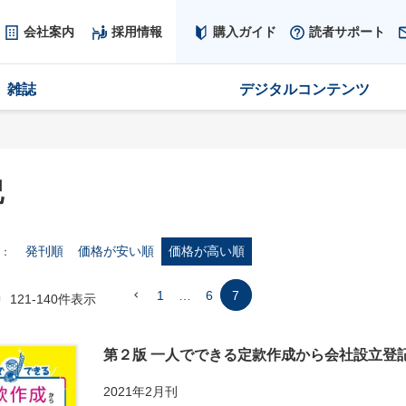
会社案内
採用情報
購入ガイド
読者サポート
雑誌
デジタルコンテンツ
記
発刊順
価格が安い順
価格が高い順
1
…
6
7
中
121
-
140
件表示
第２版 一人でできる定款作成から会社設立登
2021年2月刊