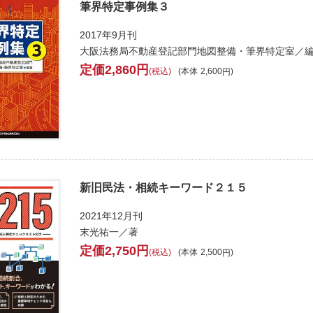
筆界特定事例集３
2017年9月刊
大阪法務局不動産登記部門地図整備・筆界特定室／
2,860
税込
本体
2,600
新旧民法・相続キーワード２１５
2021年12月刊
末光祐一／著
2,750
税込
本体
2,500