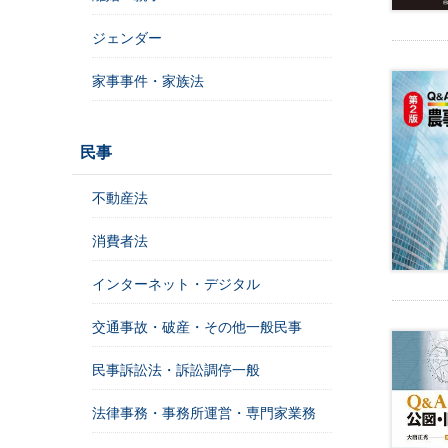
法
人
ジェンダー
登
記
家事事件・家族法
供
託
民事
不動産法
消費者法
インターネット・デジタル
交通事故・破産・その他一般民事
出
民事訴訟法・訴訟調停一般
入
国
法律事務・事務所運営・専門家業務
管