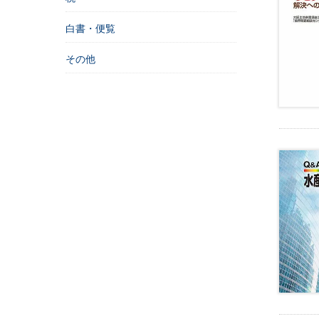
学
校
白書・便覧
社
その他
会
保
障
・
社
会
福
祉
自
治
体
・
地
方
自
治