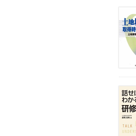
一
般
遺
言
・
相
続
成
年
後
見
・
高
齢
者