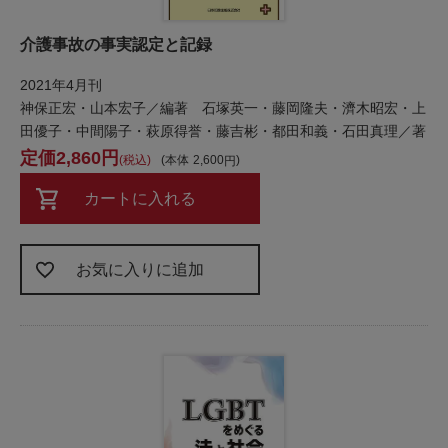
介護事故の事実認定と記録
2021年4月刊
神保正宏・山本宏子／編著 石塚英一・藤岡隆夫・濟木昭宏・上
田優子・中間陽子・萩原得誉・藤吉彬・都田和義・石田真理／著
2,860
税込
本体
2,600
カートに入れる
お気に入りに追加