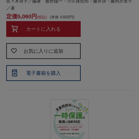
佐々木育子／編著 板野陽一・小久保哲郎・藤井渉・藤岡夕里子
／著
5,060
税込
本体
4,600
カートに入れる
お気に入りに追加
電子書籍を購入