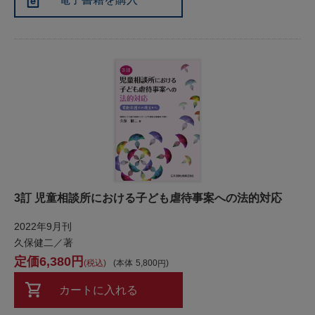
3訂 児童相談所における子ども虐待事案への法的対応
2022年9月刊
久保健二／著
6,380
税込
本体
5,800
カートに入れる