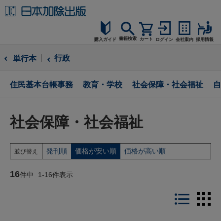
書籍検索
カート
購入ガイド
ログイン
会社案内
採用情報
購入ガイド
行政
単行本
読者サポート
住民基本台帳事務
教育・学校
社会保障・社会福祉
自
お問合せ
社会保障・社会福祉
発刊順
価格が安い順
価格が高い順
並び替え
16
件中
1
-
16
件表示
LIST