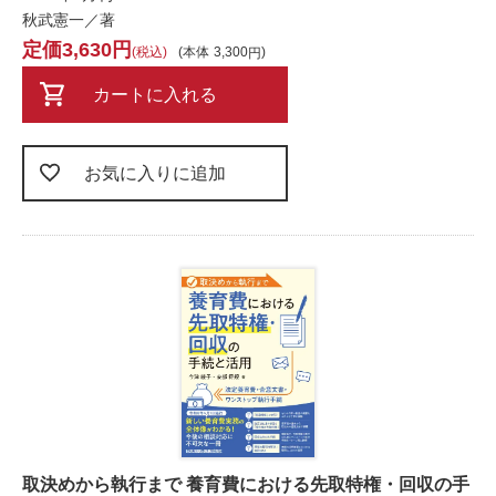
秋武憲一／著
3,630
税込
本体
3,300
カートに入れる
お気に入りに追加
取決めから執行まで 養育費における先取特権・回収の手