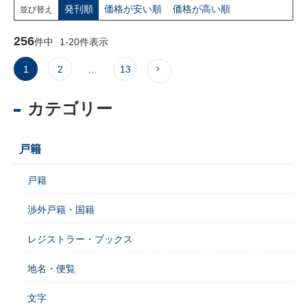
発刊順
価格が安い順
価格が高い順
並び替え
256
件中
1
-
20
件表示
1
2
…
13
カテゴリー
戸籍
戸籍
渉外戸籍・国籍
レジストラー・ブックス
地名・便覧
文字