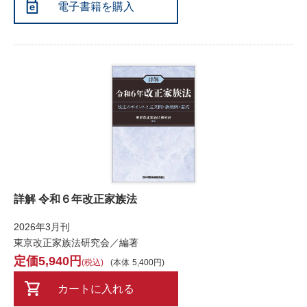
電子書籍を購入
詳解 令和６年改正家族法
2026年3月刊
東京改正家族法研究会／編著
5,940
税込
本体
5,400
カートに入れる