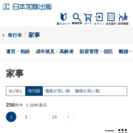
書籍検索
カート
購入ガイド
ログイン
会社案内
採用情報
購入ガイド
家事
単行本
読者サポート
遺言・相続
成年後見・高齢者
財産管理・信託
離婚・
お問合せ
家事
発刊順
価格が安い順
価格が高い順
並び替え
256
件中
1
-
20
件表示
1
2
…
13
LIST