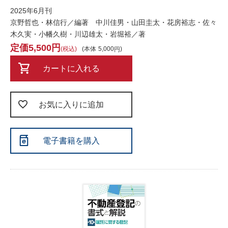
2025年6月刊
京野哲也・林信行／編著 中川佳男・山田圭太・花房裕志・佐々
木久実・小幡久樹・川辺雄太・岩堀裕／著
5,500
税込
本体
5,000
カートに入れる
お気に入りに追加
電子書籍を購入