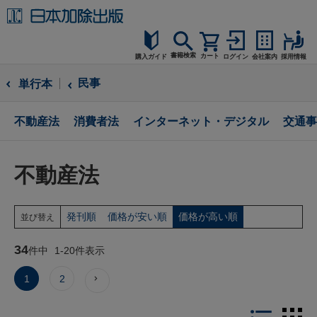
書籍検索
カート
購入ガイド
ログイン
会社案内
採用情報
購入ガイド
民事
単行本
読者サポート
不動産法
消費者法
インターネット・デジタル
交通事
お問合せ
不動産法
発刊順
価格が安い順
価格が高い順
並び替え
34
件中
1
-
20
件表示
1
2
LIST