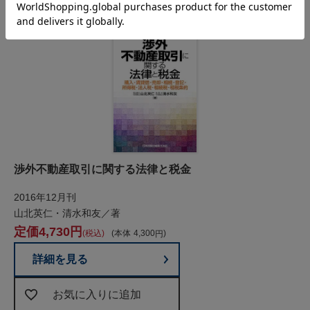
渉外不動産取引に関する法律と税金
2016年12月刊
山北英仁・清水和友／著
4,730
税込
本体
4,300
詳細を見る
お気に入りに追加