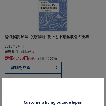
論点解説 民法（債権法）改正と不動産取引の実務
2018年5月刊
鎌野邦樹／編集代表
4,730
税込
本体
4,300
詳細を見る
お気に入りに追加
電子書籍を購入