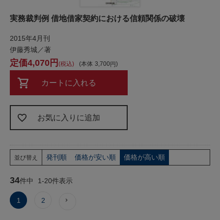
実務裁判例 借地借家契約における信頼関係の破壊
2015年4月刊
伊藤秀城／著
4,070
税込
本体
3,700
カートに入れる
お気に入りに追加
発刊順
価格が安い順
価格が高い順
並び替え
34
件中
1
-
20
件表示
1
2