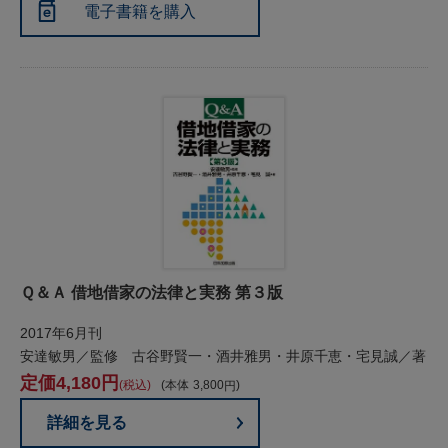
電子書籍を購入
Ｑ＆Ａ 借地借家の法律と実務 第３版
2017年6月刊
安達敏男／監修 古谷野賢一・酒井雅男・井原千恵・宅見誠／著
4,180
税込
本体
3,800
詳細を見る