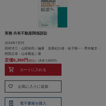
実務 共有不動産関係訴訟
2024年7月刊
田村洋三・山田知司／編著 浅香紀久雄・金子順一・齊木敏文・
阿部正幸・山本剛史／著
6,380
税込
本体
5,800
カートに入れる
お気に入りに追加
電子書籍を購入