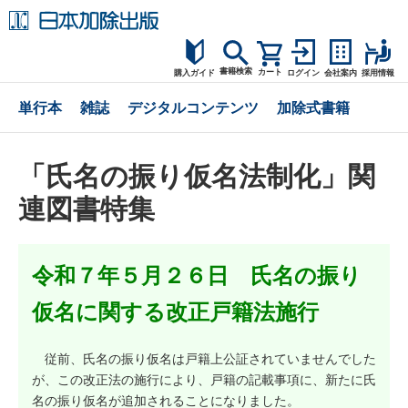
書籍検索
カート
購入ガイド
ログイン
会社案内
採用情報
購入ガイド
単行本
雑誌
デジタルコンテンツ
加除式書籍
読者サポート
「氏名の振り仮名法制化」関
お問合せ
連図書特集
令和７年５月２６日 氏名の振り
仮名に関する改正戸籍法施行
従前、氏名の振り仮名は戸籍上公証されていませんでした
が、この改正法の施行により、戸籍の記載事項に、新たに氏
名の振り仮名が追加されることになりました。