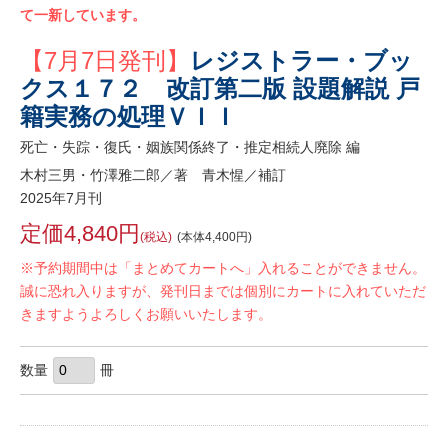
て一新しています。
【7月7日発刊】
レジストラー・ブッ
クス１７２ 改訂第二版 設題解説 戸
籍実務の処理ＶＩＩ
死亡・失踪・復氏・姻族関係終了・推定相続人廃除 編
木村三男・竹澤雅二郎／著 青木惺／補訂
2025年7月刊
定価4,840円
(税込)
(本体4,400円)
※予約期間中は「まとめてカートへ」入れることができません。
誠に恐れ入りますが、発刊日までは個別にカートに入れていただ
きますようよろしくお願いいたします。
数量
冊