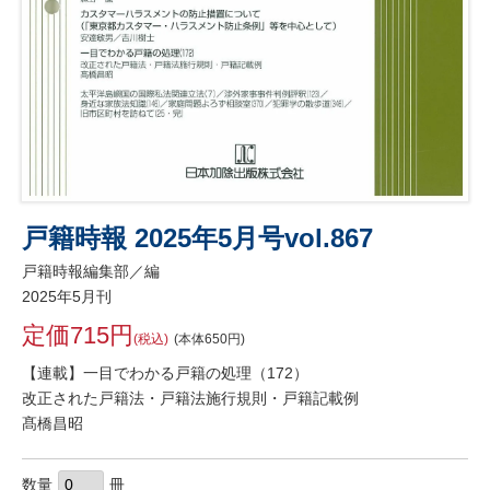
戸籍時報 2025年5月号vol.867
戸籍時報編集部／編
2025年5月刊
定価715円
(税込)
(本体650円)
【連載】一目でわかる戸籍の処理（172）
改正された戸籍法・戸籍法施行規則・戸籍記載例
髙橋昌昭
数量
冊