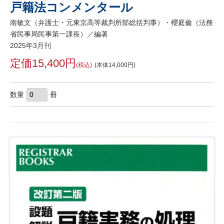
戸籍法コンメンタール
南敏文（弁護士・元東京高等裁判所部総括判事）・櫻庭倫（法務
省民事局民事第一課長）／編著
2025年3月刊
定価15,400円
(税込)
(本体14,000円)
数量
冊