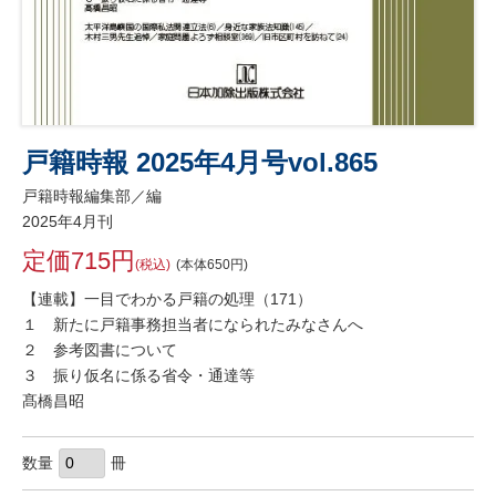
戸籍時報 2025年4月号vol.865
戸籍時報編集部／編
2025年4月刊
定価715円
(税込)
(本体650円)
【連載】一目でわかる戸籍の処理（171）
１ 新たに戸籍事務担当者になられたみなさんへ
２ 参考図書について
３ 振り仮名に係る省令・通達等
髙橋昌昭
数量
冊