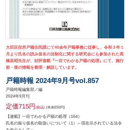
大田区役所戸籍住民課にて40余年戸籍事務に従事し、令和３年１
月より氏名の読み仮名の法制化に関する研究会にも参加された髙
橋昌昭先生が、好評連載『一目でわかる戸籍の処理』にて、施行
前・後の情報を整理・解説しています。
戸籍時報 2024年9月号vol.857
戸籍時報編集部／編
2024年9月刊
定価715円
(税込)
(本体650円)
【連載】一目でわかる戸籍の処理（164）
氏名の振り仮名の取扱いについて（1）～現在示されている法令
を中心として～