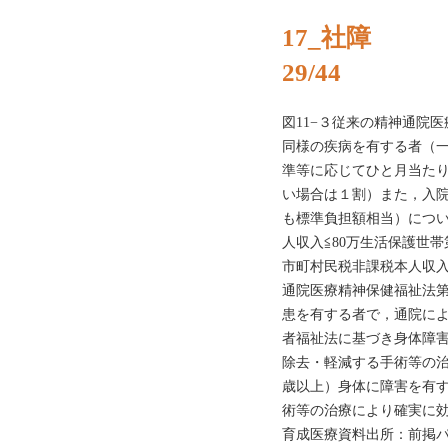
17_社障
29/44
図11−３従来の精神通院
同様の疾病を有する者（
準等に応じてひと月当た
い場合は１割）また，入
も標準負担額相当）につ
人収入≦80万生活保護世帯
市町村民税非課税本人収入
通院医療精神保健福祉法
患を有する者で，通院に
者福祉法に基づき身体障
除去・軽減する手術等の治
歳以上）身体に障害を有
術等の治療により確実に効
育成医療資料出所：前掲パ