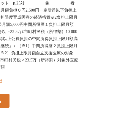
ンフレット，p.25対 象 者
月額負担０円2,500円一定所得以下負担上
担限度育成医療の経過措置※2負担上限月
限月額5,000円中間所得層１負担上限月額
以上23.5万≦市町村民税（所得割）10,000
円一定所得以上公費負担の中間所得負担上限月額高
継続」）（※1）中間所得層２負担上限月
※2）負担上限月額自立支援医療の対象
≦市町村民税＜23.5万（所得割）対象外医療
度額
29
る