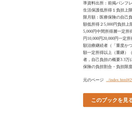
準資料出所：前掲パ
生活保護低所得１負担上限
限月額：医療保険の自己負
額低所得２5,000円負担上
5,000円中間所得層一定所得
円10,000円20,000
額治療継続者（「重度かつ
額一定所得以上（重継）（
者，自己負担の概要3.3万
保険の負担割合・負担限
元のページ
../index.html#
このブックを見