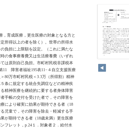
医療，育成医療，更生医療の対象となる方と
一定所得以上の者を除く）。世帯の所得水
りの負担に上限額を設定。（これに満たな
院時の食事療養費又は生活療養費（いずれ
28
いては原則自己負担。市町村民税非課税本
第11 障害者福祉195表11−４自立支援医療
＞80万市町村民税＜3.3万（所得割）精神
第５条に規定する統合失調症などの精神疾
よる精神医療を継続的に要する者身体障害
害者手帳の交付を受けた者で，その障害を
療により確実に効果が期待できる者（18
する児童で，その障害を除去・軽減する手
果が期待できる者（18歳未満）更生医療
ンフレット，p.24１．対象者２．給付水