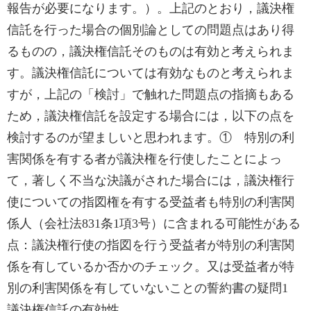
報告が必要になります。）。上記のとおり，議決権
信託を行った場合の個別論としての問題点はあり得
るものの，議決権信託そのものは有効と考えられま
す。議決権信託については有効なものと考えられま
すが，上記の「検討」で触れた問題点の指摘もある
ため，議決権信託を設定する場合には，以下の点を
検討するのが望ましいと思われます。① 特別の利
害関係を有する者が議決権を行使したことによっ
て，著しく不当な決議がされた場合には，議決権行
使についての指図権を有する受益者も特別の利害関
係人（会社法831条1項3号）に含まれる可能性がある
点：議決権行使の指図を行う受益者が特別の利害関
係を有しているか否かのチェック。又は受益者が特
別の利害関係を有していないことの誓約書の疑問1
議決権信託の有効性