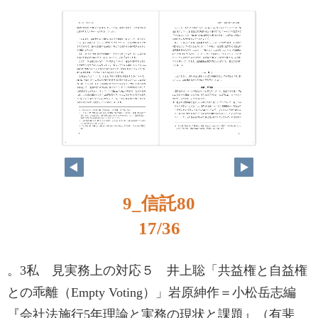
16
17
9_信託80
17/36
。3私 見実務上の対応５ 井上聡「共益権と自益権
との乖離（Empty Voting）」岩原紳作＝小松岳志編
『会社法施行5年理論と実務の現状と課題』（有斐