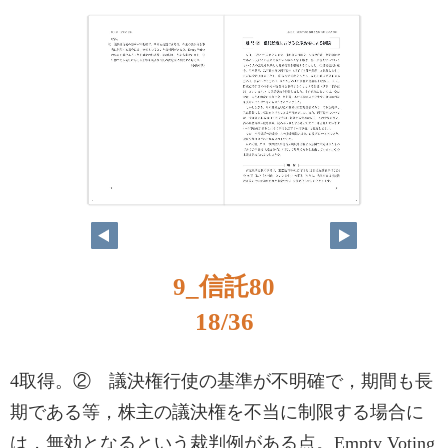
18
19
9_信託80
18/36
4取得。② 議決権行使の基準が不明確で，期間も長
期である等，株主の議決権を不当に制限する場合に
は，無効となるという裁判例がある点。Empty Voting