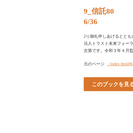
9_信託80
6/36
2り御礼申しあげるととも
法人トラスト未来フォー
次第です。令和３年４月
元のページ
../index.html#6
このブックを見