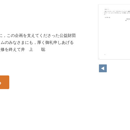
に，この企画を支えてくださった公益財団
ラムのみなさまにも，厚く御礼申しあげる
監修を終えて井 上 聡
6
る