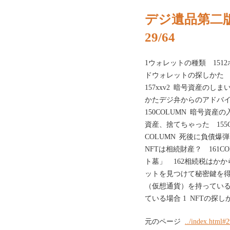
デジ遺品第二
29/64
1ウォレットの種類 151
ドウォレットの探しかた 
157xxv2 暗号資産のし
かたデジ弁からのアドバイ
150COLUMN 暗号資産
資産、捨てちゃった 155
COLUMN 死後に負債爆
NFTは相続財産？ 161C
ト墓」 162相続税はかからな
ットを見つけて秘密鍵を得る 15
（仮想通貨）を持っている場
ている場合 1 NFTの探し
元のページ
../index.html#