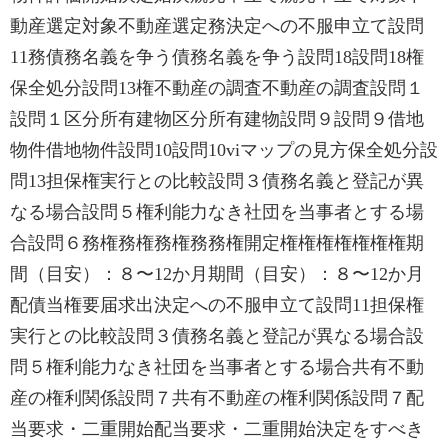
動産選定対象不動産選定務決定への不服申立て設問
11務債務名義を争う債務名義を争う設問18設問18権
保全処分設問13権不動産の調査不動産の調査設問１
設問１区分所有建物区分所有建物設問９設問９借地
物件借地物件設問10設問10viマップの見方保全処分設
問13担保権実行との比較設問３債務名義と登記が異
なる場合設問５権利能力なき社団を当事者とする場
合設問６務権務権務権務務権開定権権権権権権権期
間（目安）：８〜12か月期間（目安）：８〜12か月
配債当権要届求出決定への不服申立て設問11担保権
実行との比較設問３債務名義と登記が異なる場合設
問５権利能力なき社団を当事者とする場合共有不動
産の権利関係設問７共有不動産の権利関係設問７配
当要求・二重開始配当要求・二重開始決定をすべき