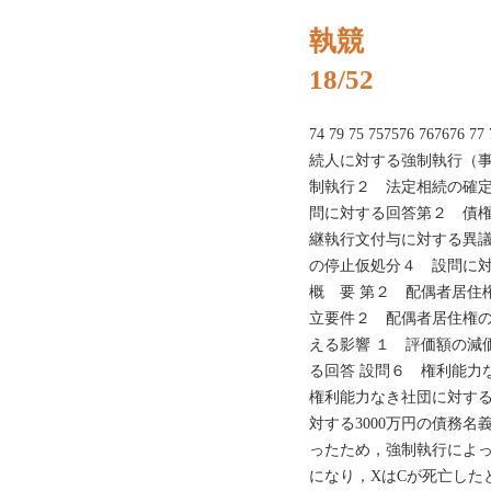
執競
18/52
74 79 75 757576 76767
続人に対する強制執行（事
制執行２ 法定相続の確
問に対する回答第２ 債権
継執行文付与に対する異
の停止仮処分４ 設問に
概 要 第２ 配偶者居住
立要件２ 配偶者居住権
える影響 １ 評価額の減
る回答 設問６ 権利能
権利能力なき社団に対する強
対する3000万円の債務
ったため，強制執行によっ
になり，XはCが死亡した