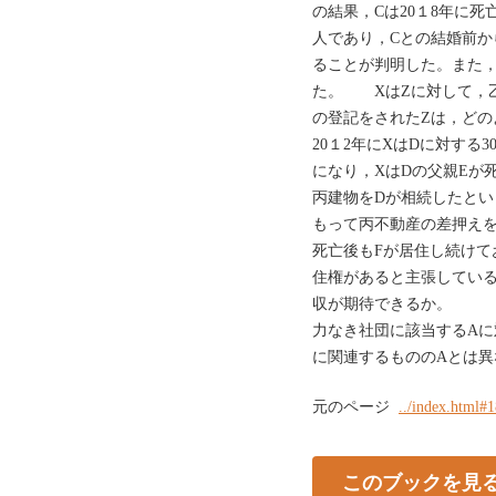
の結果，Cは20１8年に死
人であり，Cとの結婚前か
ることが判明した。また，
た。 XはZに対して，
の登記をされたZは，ど
20１2年にXはDに対する3
になり，XはDの父親Eが
丙建物をDが相続したとい
もって丙不動産の差押え
死亡後もFが居住し続けて
住権があると主張してい
収が期待できるか。 
力なき社団に該当するAに
に関連するもののAとは
元のページ
../index.html#
このブックを見