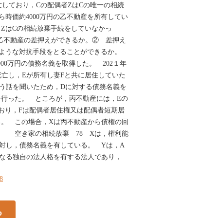
亡しており，Cの配偶者ZはCの唯一の相続
ら時価約4000万円の乙不動産を所有してい
ZはCの相続放棄手続をしていなかっ
乙不動産の差押えができるか。② 差押え
のような対抗手段をとることができるか。
000万円の債務名義を取得した。 202１年
死亡し，Eが所有し妻Fと共に居住していた
う話を聞いたため，Dに対する債務名義を
を行った。 ところが，丙不動産には，Eの
おり，Fは配偶者居住権又は配偶者短期居
る。 この場合，Xは丙不動産から債権の回
空き家の相続放棄 78 Xは，権利能
対し，債務名義を有している。 Yは，A
異なる独自の法人格を有する法人であり，
18
る