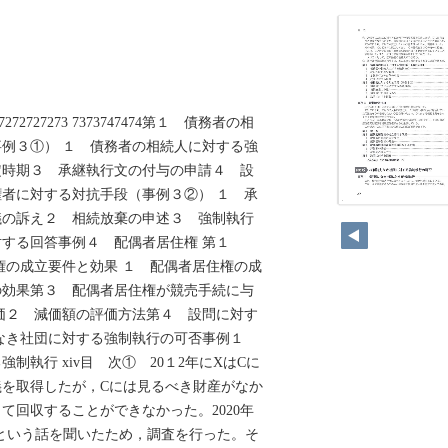
6 77 7272727273 7373747474第１ 債務者の相
例３①） １ 債務者の相続人に対する強
定時期３ 承継執行文の付与の申請４ 設
者に対する対抗手段（事例３②） １ 承
18
議の訴え２ 相続放棄の申述３ 強制執行
対する回答事例４ 配偶者居住権 第１
権の成立要件と効果 １ 配偶者居住権の成
の効果第３ 配偶者居住権が競売手続に与
価２ 減価額の評価方法第４ 設問に対す
力なき社団に対する強制執行の可否事例１
制執行 xiv目 次① 20１2年にXはCに
名義を取得したが，Cには見るべき財産がなか
て回収することができなかった。2020年
という話を聞いたため，調査を行った。そ