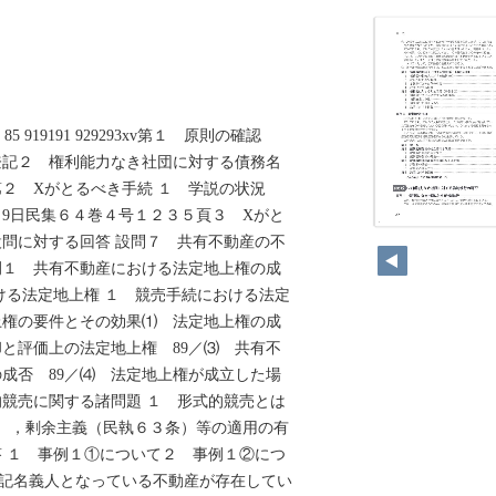
8282 85 919191 929293xv第１ 原則の確認
登記２ 権利能力なき社団に対する債務名
２ Xがとるべき手続 １ 学説の状況
9日民集６４巻４号１２３５頁３ Xがと
18
問に対する回答 設問７ 共有不動産の不
例１ 共有不動産における法定地上権の成
ける法定地上権 １ 競売手続における法定
上権の要件とその効果⑴ 法定地上権の成
却と評価上の法定地上権 89／⑶ 共有不
成否 89／⑷ 法定地上権が成立した場
的競売に関する諸問題 １ 形式的競売とは
），剰余主義（民執６３条）等の適用の有
 １ 事例１①について２ 事例１②につ
登記名義人となっている不動産が存在してい