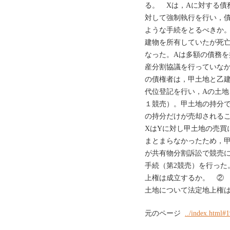
る。 Xは，Aに対する債
対して強制執行を行い，
ような手続をとるべきか。
建物を所有していたが死亡
なった。Aは多額の債務を
産分割協議を行っていなか
の債権者は，甲土地と乙建
代位登記を行い，Aの土
１競売）。甲土地の持分
の持分だけが売却される
XはYに対し甲土地の売買
まとまらなかったため，
が共有物分割訴訟で競売
手続（第2競売）を行った
上権は成立するか。 ② 
土地について法定地上権
元のページ
../index.html#