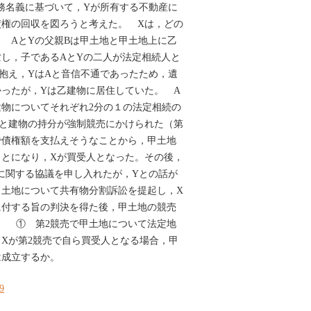
務名義に基づいて，Yが所有する不動産に
債権の回収を図ろうと考えた。 Xは，どの
 AとYの父親Bは甲土地と甲土地上に乙
し，子であるAとYの二人が法定相続人と
抱え，YはAと音信不通であったため，遺
ったが，Yは乙建物に居住していた。 A
物についてそれぞれ2分の１の法定相続の
地と建物の持分が強制競売にかけられた（第
で債権額を支払えそうなことから，甲土地
ことになり，Xが買受人となった。その後，
に関する協議を申し入れたが，Yとの話が
甲土地について共有物分割訴訟を提起し，X
に付する旨の判決を得た後，甲土地の競売
。 ① 第2競売で甲土地について法定地
Xが第2競売で自ら買受人となる場合，甲
は成立するか。
19