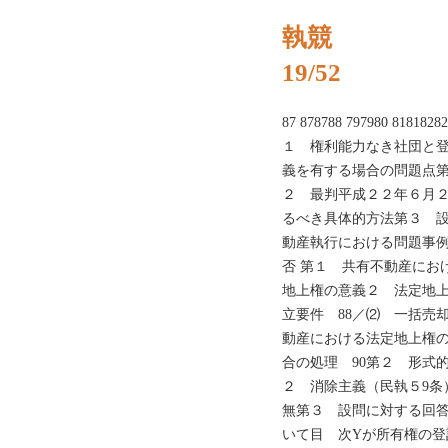
執競
19/52
87 878788 797980 8181
１ 権利能力なき社団と
義を有する場合の問題点第
２ 最判平成２２年６月２
るべき具体的方法第３ 設
動産執行における問題事
否 第１ 共有不動産にお
地上権の意義２ 法定地
立要件 88／⑵ 一括売
動産における法定地上権の
合の処理 90第２ 形式
２ 消除主義（民執５9条
無第３ 設問に対する回答
いて目 次Yが所有権の