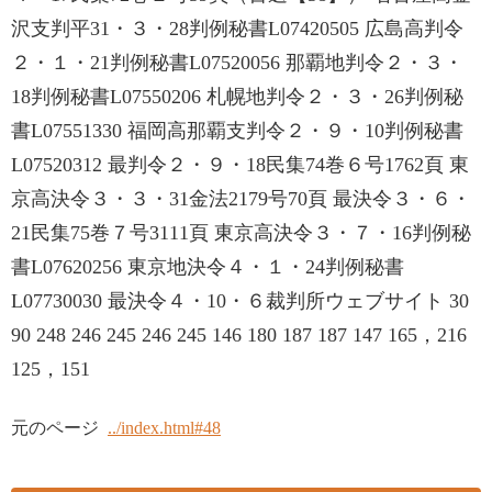
沢支判平31・３・28判例秘書L07420505 広島高判令
２・１・21判例秘書L07520056 那覇地判令２・３・
18判例秘書L07550206 札幌地判令２・３・26判例秘
書L07551330 福岡高那覇支判令２・９・10判例秘書
L07520312 最判令２・９・18民集74巻６号1762頁 東
京高決令３・３・31金法2179号70頁 最決令３・６・
21民集75巻７号3111頁 東京高決令３・７・16判例秘
書L07620256 東京地決令４・１・24判例秘書
L07730030 最決令４・10・６裁判所ウェブサイト 30
90 248 246 245 246 245 146 180 187 187 147 165，216
125，151
元のページ
../index.html#48