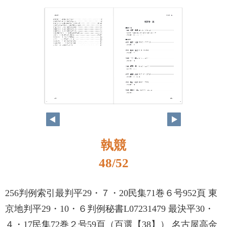
48
49
執競
48/52
256判例索引最判平29・７・20民集71巻６号952頁 東
京地判平29・10・６判例秘書L07231479 最決平30・
４・17民集72巻２号59頁（百選【38】） 名古屋高金