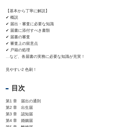
【基本から丁寧に解説】
✔ 概説
✔ 届出・審査に必要な知識
✔ 届書に添付すべき書類
✔ 届書の審査
✔ 審査上の留意点
✔ 戸籍の処理
…など、各届書の実務に必要な知識が充実！
見やすい2 色刷！
目次
第1 章 届出の通則
第2 章 出生届
第3 章 認知届
第4 章 婚姻届
第5 章 離婚届