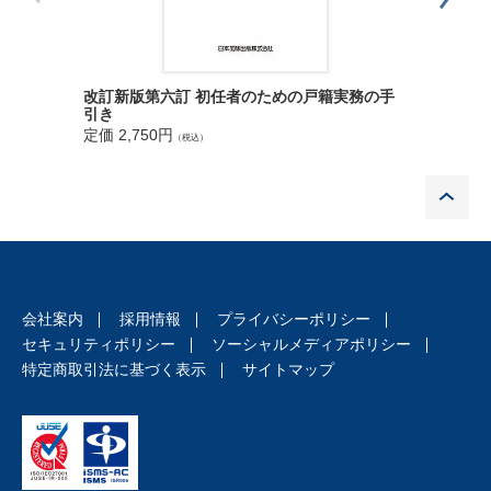
戸籍実務
改訂新版第六訂 初任者のための戸籍実務の手
引き
定価 3,5
定価 2,750円
（税込）
P
会社案内
採用情報
プライバシーポリシー
セキュリティポリシー
ソーシャルメディアポリシー
特定商取引法に基づく表示
サイトマップ