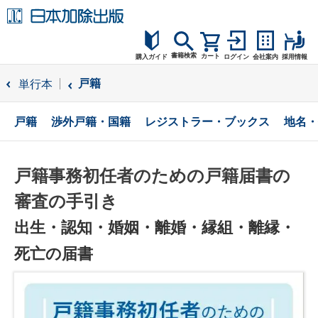
書籍検索
カート
購入ガイド
ログイン
会社案内
採用情報
購入ガイド
戸籍
単行本
読者サポート
戸籍
渉外戸籍・国籍
レジストラー・ブックス
地名・
お問合せ
戸籍事務初任者のための戸籍届書の
審査の手引き
出生・認知・婚姻・離婚・縁組・離縁・
死亡の届書