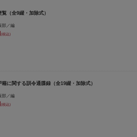
便覧（全9綴・加除式）
版部／編
税込
戸籍に関する訓令通牒録（全19綴・加除式）
版部／編
税込