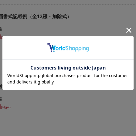
届書式記載例（全13綴・加除式）
編
税込
則解説（全9綴・加除式）
編
税込