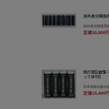
人
登
記
渉外身分関係
供
渉外身分関係実
託
30,800
現行登記総覧 
って休刊】
出
日本加除出版出
入
15,400
国
管
理