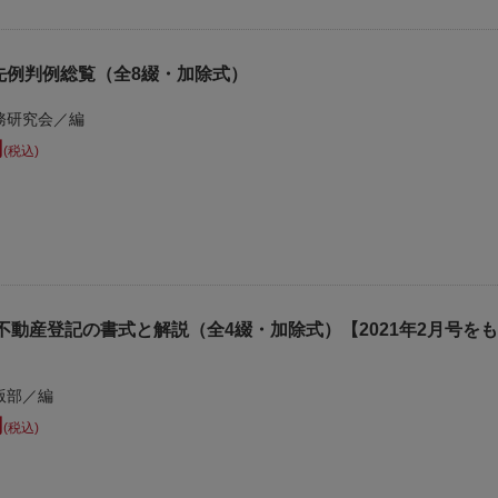
先例判例総覧（全8綴・加除式）
務研究会／編
税込
不動産登記の書式と解説（全4綴・加除式）【2021年2月号をも
版部／編
税込