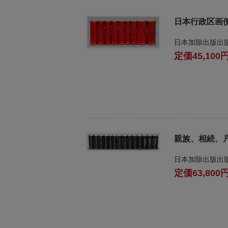
ジ
日本行政区画
ス
ト
日本加除出版出
ラ
45,100
ー
・
ブ
ッ
ク
ス
地
親族、相続、
名
・
日本加除出版出
便
63,800
覧
文
字