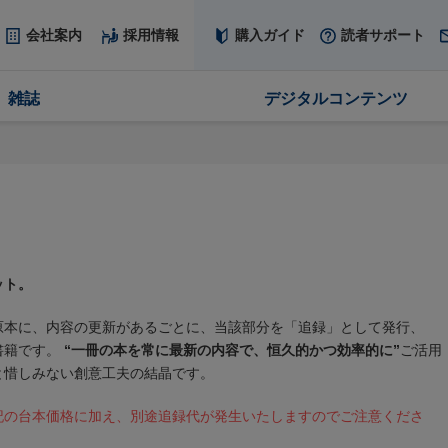
会社案内
採用情報
購入ガイド
読者サポート
雑誌
デジタルコンテンツ
ット。
原本に、内容の更新があるごとに、当該部分を「追録」として発行、
書籍です。
“一冊の本を常に最新の内容で、恒久的かつ効率的に”
ご活用
と惜しみない創意工夫の結晶です。
記の台本価格に加え、別途追録代が発生いたしますのでご注意くださ