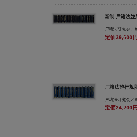
不
新制 戸籍法並
動
戸籍法研究会／
産
39,600
登
記
境
界
・
地
図
戸籍法施行規
・
測
戸籍法研究会／
量
24,200
商
業
・
法