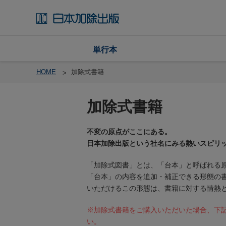
単行本
HOME
加除式書籍
加除式書籍
戸
籍
不変の原点がここにある。
渉
日本加除出版という社名にみる熱いスピリ
外
戸
「加除式図書」とは、「台本」と呼ばれる
籍
「台本」の内容を追加・補正できる形態の
・
いただけるこの形態は、書籍に対する情熱
国
籍
※加除式書籍をご購入いただいた場合、下
い。
レ