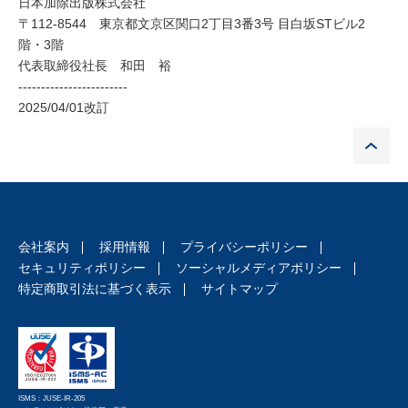
日本加除出版株式会社
〒112-8544 東京都文京区関口2丁目3番3号 目白坂STビル2
階・3階
代表取締役社長 和田 裕
------------------------
2025/04/01改訂
P
会社案内
採用情報
プライバシーポリシー
セキュリティポリシー
ソーシャルメディアポリシー
特定商取引法に基づく表示
サイトマップ
ISMS：JUSE-IR-205