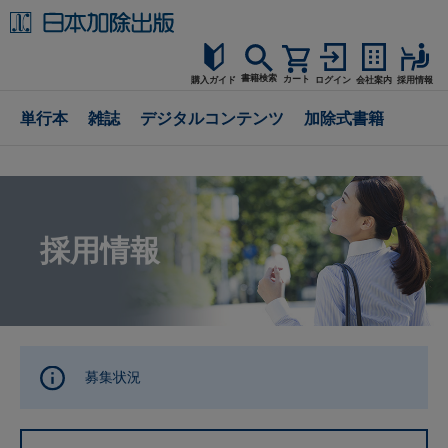
書籍検索
カート
購入ガイド
ログイン
会社案内
採用情報
購入ガイド
単行本
雑誌
デジタルコンテンツ
加除式書籍
読者サポート
お問合せ
採用情報
募集状況