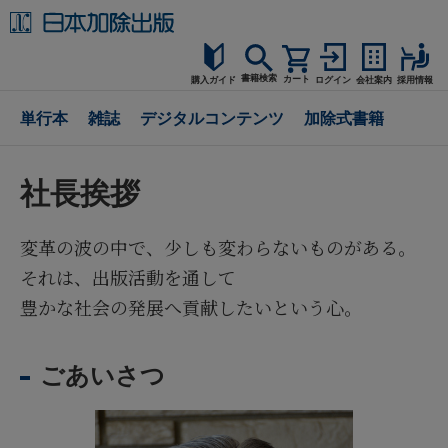
書籍検索
カート
購入ガイド
ログイン
会社案内
採用情報
購入ガイド
単行本
雑誌
デジタルコンテンツ
加除式書籍
読者サポート
社長挨拶
お問合せ
変革の波の中で、少しも変わらないものがある。
それは、出版活動を通して
豊かな社会の発展へ貢献したいという心。
ごあいさつ