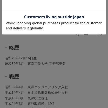
て温かいご指導、ご鞭撻を改めてお願い申し上げる次第でござい
ます。
日本加除出版株式会社
代表取締役社長
略歴
昭和29年12月16日生
昭和52年3月 東京工業大学 工学部卒業
職歴
昭和52年4月 東洋エンジニアリング入社
平成14年4月 日本加除出版株式会社入社
平成16年3月 取締役に就任
平成24年3月 専務取締役に就任