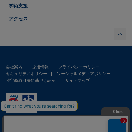
学術支援
アクセス
P
会社案内
採用情報
プライバシーポリシー
セキュリティポリシー
ソーシャルメディアポリシー
特定商取引法に基づく表示
サイトマップ
ISMS：JUSE-IR-205
コンテンツビジネス推進部、営業
部、電子商品部