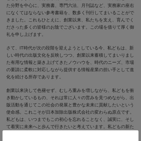
た分野を中心に、実務書、専門六法、月刊誌など、実務家の座右
になくてはならない参考書籍を、数多く刊行してまいることがで
きました。これもひとえに、創業以来、私たちを支え、育んでく
ださった多くの皆様のお陰でございます。この場を借りて厚く御
礼を申し上げます。
さて、IT時代が次の段階を迎えようとしている今、私どもは、新
しい時代の出版文化を反映しつつ、創業以来蓄積してまいりまし
た有用な情報と築き上げてきたノウハウを、時代のニーズ、市場
の要請に柔軟に対応しながら提供する情報産業の担い手として進
化を続ける所存であります。
創業以来決して色褪せず、むしろ重みを増しながら、私どもを衝
き動かしているもの、それは常に人々の営みを見つめながら、出
版活動を通じてこの社会の発展と豊かな未来に貢献したいという
使命感。これこそが日本加除出版株式会社の変わらぬ原点です。
私どもは、いつまでもこの初心を忘れることなく、誠実に、そし
て着実に未来へと歩んで行きたいと考えています。私どもの新た
なる飛翔のときに当たり、皆様には、旧に倍する、厳しく、そし