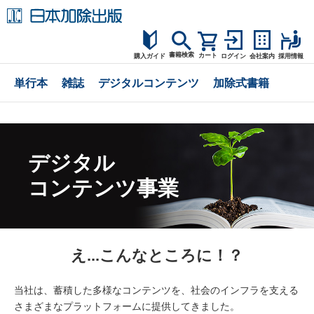
書籍検索
カート
購入ガイド
ログイン
会社案内
採用情報
購入ガイド
単行本
雑誌
デジタルコンテンツ
加除式書籍
読者サポート
お問合せ
デジタル
コンテンツ事業
え...こんなところに！？
当社は、蓄積した多様なコンテンツを、社会のインフラを支える
さまざまなプラットフォームに提供してきました。