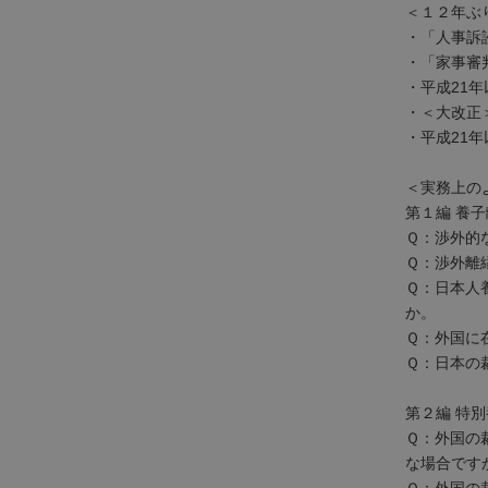
＜１２年ぶ
・「人事訴
・「家事審
不
・平成21
動
・＜大改正
産
・平成21
登
記
＜実務上の
境
第１編 養
界
Ｑ：渉外的
・
Ｑ：渉外離
地
Ｑ：日本人養
図
か。
・
Ｑ：外国に
測
Ｑ：日本の
量
第２編 特
商
Ｑ：外国の
業
な場合です
・