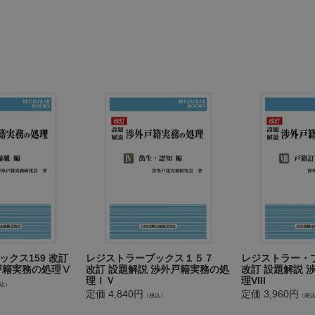
国内で成立した外国の方式による離縁の報告的届出
外養子離縁の効力
力に関する準拠法
分的効力及び氏
国籍の得喪
縁の国際的裁判管轄権
国における離縁の承認
協議離縁
裁判離縁
外養子離縁の無効・取消し
外養子離縁による戸籍の変動等
レジストラーブックス１５７
クス159 改訂
レジストラー・
縁に伴う戸籍関係
改訂 設題解説 渉外戸籍実務の処
戸籍実務の処理Ⅴ
改訂 設題解説 
理ＩＶ
戸籍の記載
理VIII
込）
定価 4,840円
定価 3,960円
（税込）
（税
外養子離縁の届出及び戸籍の処理