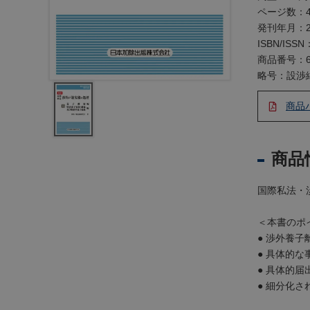
レ
ページ数：4
ジ
発刊年月：2
ス
ISBN/ISSN
ト
商品番号：6
ラ
略号：設渉
ー
・
商品
ブ
ッ
ク
商品
ス
地
国際私法・
名
・
＜本書のポ
便
● 渉外養
覧
● 具体的
● 具体的
文
● 細分化
字