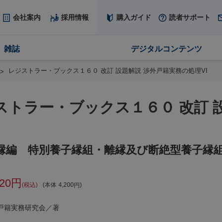
会社案内
採用情報
購入ガイド
読者サポート
雑誌
デジタルコンテンツ
レジストラー・ブックス１６０ 改訂 設題解説 渉外戸籍実務の処理VI
ストラー・ブックス１６０ 改訂 
縁編 特別養子縁組・離縁及び断絶型養子縁
620
税込
本体
4,200
戸籍実務研究会／著