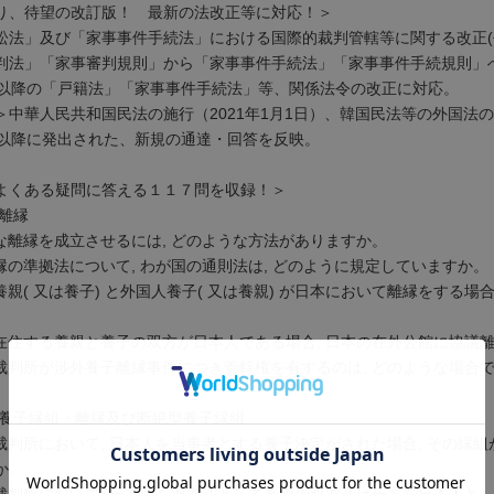
り、待望の改訂版！ 最新の法改正等に対応！＞
訟法」及び「家事事件手続法」における国際的裁判管轄等に関する改正(平3
判法」「家事審判規則」から「家事事件手続法」「家事事件手続規則」へ
年以降の「戸籍法」「家事事件手続法」等、関係法令の改正に対応。
＞中華人民共和国民法の施行（2021年1月1日）、韓国民法等の外国法
年以降に発出された、新規の通達・回答を反映。
よくある疑問に答える１１７問を収録！＞
子離縁
な離縁を成立させるには, どのような方法がありますか。
縁の準拠法について, わが国の通則法は, どのように規定していますか。
親( 又は養子) と外国人養子( 又は養親) が日本において離縁をする
在住する養親と養子の双方が日本人である場合, 日本の在外公館に協議
裁判所が渉外養子離縁事件につき管轄権を有するのは, どのような場合
別養子縁組・離縁及び断絶型養子縁組
裁判所において, 日本人を当事者とする養子決定がされた場合, その縁
か。