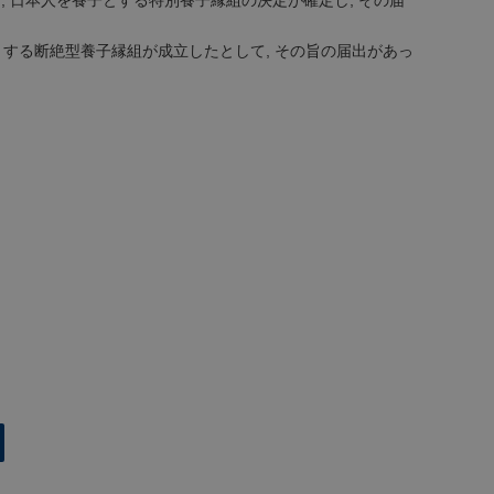
, 日本人を養子とする特別養子縁組の決定が確定し, その届
子とする断絶型養子縁組が成立したとして, その旨の届出があっ