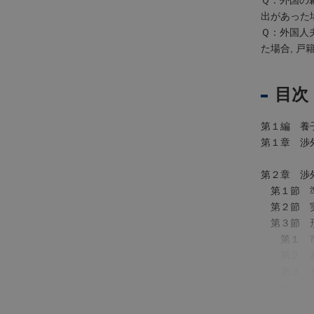
Ｑ：外国の
法
出があった
人
Ｑ：外国人
登
た場合, 
記
供
目次
託
第１編 養
第１章 渉
第２章 渉
第１節 
第２節 
第３節 
第１ 市
出
第２ 在
入
第３ 在
国
第４ 日
管
第５ 外