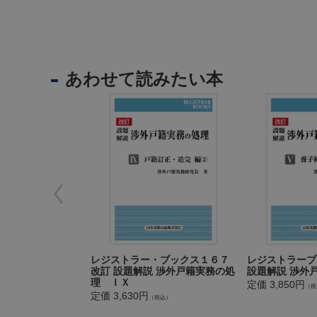
理
第６ 日本
・
外
第３章 渉
国
第１節 効
人
第２節 身
あわせて読みたい本
第３節 
第４章 離
住
民
第５章 外
基
第１節 
本
第２節 
台
帳
第６章 渉
事
務
第７章 渉
レジストラー・ブックス１６７
レジストラーブッ
第１節 離
改訂 設題解説 渉外戸籍実務の処
設題解説 渉外
教
第２節 
理 ＩＸ
定価 3,850円
育
（税
定価 3,630円
（税込）
・
第８章 渉