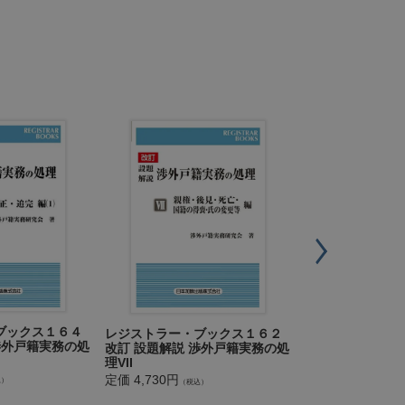
レジストラー・
ブックス１６４
レジストラー・ブックス１６２
改訂設題解説 戸
渉外戸籍実務の処
改訂 設題解説 渉外戸籍実務の処
ＶＩ
理VII
定価 4,840円
定価 4,730円
（税込
込）
（税込）