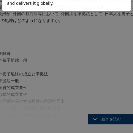
裁判所において, 日本法を準拠法として養親の双方又は一方を日本人とし
場合, どのような点に留意して審査することになりますか。
夫婦が, 外国の裁判所等において, 外国法を準拠法として, 日本人を養
戸籍の処理はどのようになりますか。
子離縁
外養子離縁一般
外養子離縁の成立と準拠法
準拠法一般
実質的成立要件
形式的成立要件
区町村長にする離縁の創設的届出
外公館にする離縁の創設的届出
外公館にする離縁の報告的届出
本で裁判離縁をした場合の報告的届出
国で裁判離縁をした場合の報告的届出