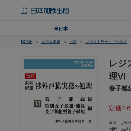
単行本
HOME
単行本書籍
戸籍
レジストラー・ブックス
レジ
戸
籍
理VI
渉
養子離
外
戸
籍
4,
・
国
籍
著者：渉外
判型：A5判