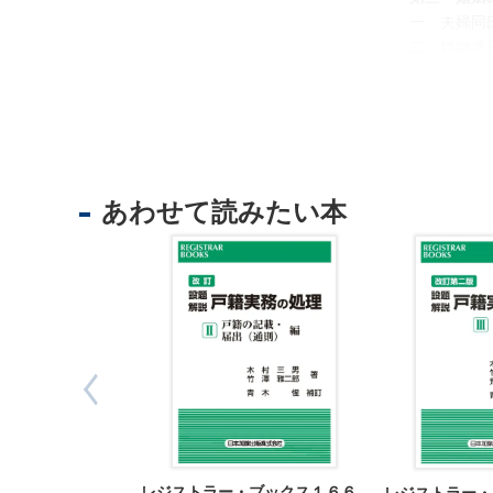
法
一 夫婦同
人
二 婚姻準
登
第四 婚姻
記
一 婚姻の
供
二 婚姻の
託
第五 渉外
一 渉外的
二 婚姻の
あわせて読みたい本
実質的成立
三 創設的
四 報告的
五 婚姻の
第六 婚姻
第七 外国
第八 婚姻
出
一 届出の
入
二 届書の
国
三 婚姻の
管
レジストラー・ブックス１６６