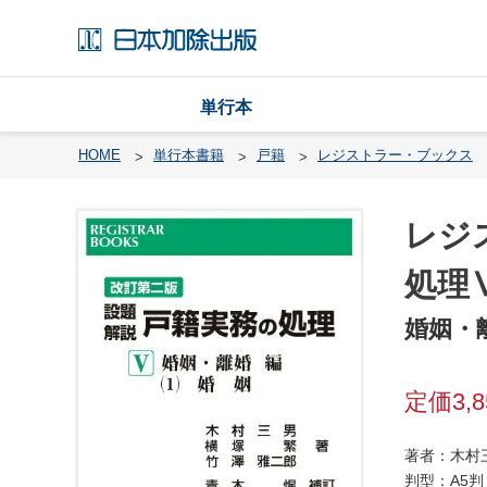
単行本
HOME
単行本書籍
戸籍
レジストラー・ブックス
レジ
戸
籍
処理
渉
婚姻・
外
戸
籍
3,
・
国
籍
著者：木村
判型：A5判