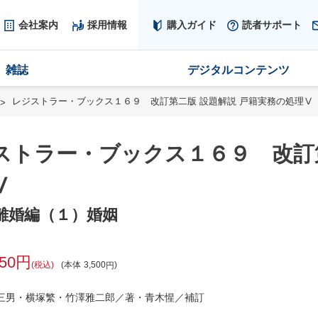
会社案内
採用情報
購入ガイド
読者サポート
雑誌
デジタルコンテンツ
レジストラー・ブックス１６９ 改訂第二版 設題解説 戸籍実務の処理Ⅴ
ストラー・ブックス１６９ 改訂第
Ⅴ
離婚編（１）婚姻
850
税込
本体
3,500
三男・横塚繁・竹澤雅二郎／著・青木惺／補訂