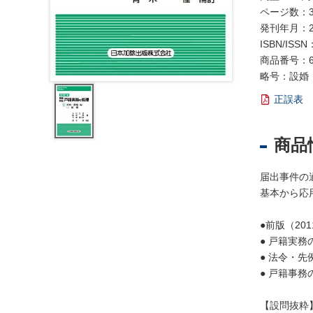
レ
ページ数：3
ジ
発刊年月：2
ス
ISBN/ISSN
ト
商品番号：6
ラ
略号：設婚
ー
・
正誤表
ブ
ッ
商品
ク
ス
届出事件の
地
基本から応
名
・
●前版（2
便
● 戸籍実
覧
● 法令・
● 戸籍事
文
字
【設問抜粋