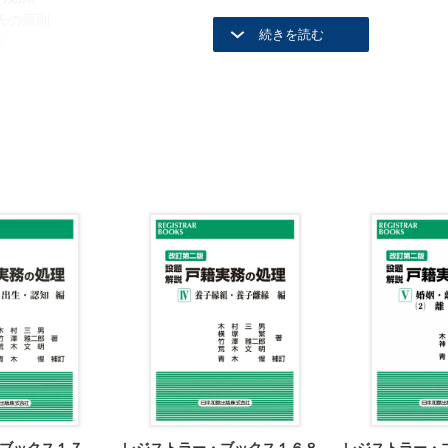
氏の原則
正
の無効・取消し
無効
取消し
に関する婚姻
婚姻の態様
成立要件に関する準拠法
要件／形式的成立要件
婚姻届の取扱い
婚姻届の取扱い
身分的効力
による戸籍の変動
人と婚姻した者の氏の変更
の届出及び戸籍の処理
要件
審査
届出事例及び戸籍記載等の処理例