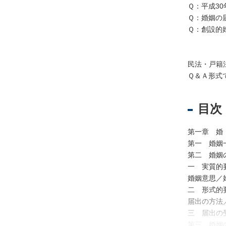
Ｑ：平成3
Ｑ：婚姻の
Ｑ：創設的
不
動
産
民法・戸籍
登
Ｑ＆Ａ形式
記
境
目次
界
・
地
第一章 
図
第一 婚姻
・
第二 婚姻
測
一 実質的
量
婚姻意思／
二 形式的
商
届出の方法
業
三 届出の
・
第三 婚姻