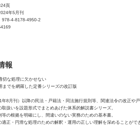
24頁
024年5月刊
：
978-4-8178-4950-2
4169
情報
適切な処理に欠かせない
用までを網羅した定番シリーズの改訂版
011年8月刊）以降の民法・戸籍法・同法施行規則等、関連法令の改正や
務の取扱いを設題形式でまとめあげた体系的解説書シリーズ。
先例等の根拠を明確にし、間違いのない実務のための基本書。
務の適正・円滑な処理のための解釈・運用の正しい理解を深めることがで
】