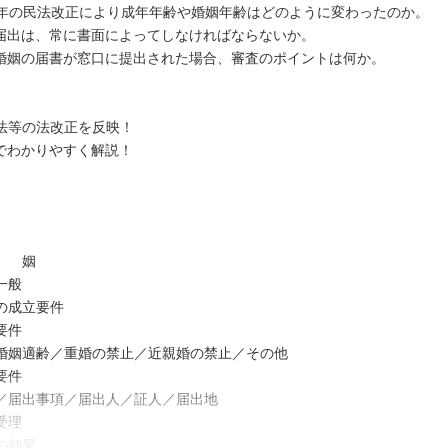
0年の民法改正により成年年齢や婚姻年齢はどのように変わったのか。
届出は、常に書面によってしなければならないか。
婚姻の届書が窓口に提出された場合、審査のポイントは何か。
法等の法改正を反映！
でわかりやすく解説！
婚 姻
一般
の成立要件
要件
婚姻適齢／重婚の禁止／近親婚の禁止／その他
要件
／届出事項／届出人／証人／届出地
受理
の効果