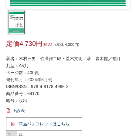
4,730
税込
本体
4,300
著者：木村三男・竹澤雅二郎・荒木文明／著 青木惺／補訂
判型：A5判
ページ数：400頁
発刊年月：2024年8月刊
ISBN/ISSN：
978-4-8178-4966-3
商品番号：64170
略号：設出
正誤表
商品パンフレットはこちら