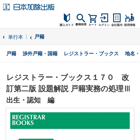
書籍検索
カート
購入ガイド
ログイン
会社案内
採用情報
購入ガイド
戸籍
単行本
読者サポート
戸籍
渉外戸籍・国籍
レジストラー・ブックス
地名・
お問合せ
レジストラー・ブックス１７０ 改
訂第二版 設題解説 戸籍実務の処理Ⅲ
出生・認知 編