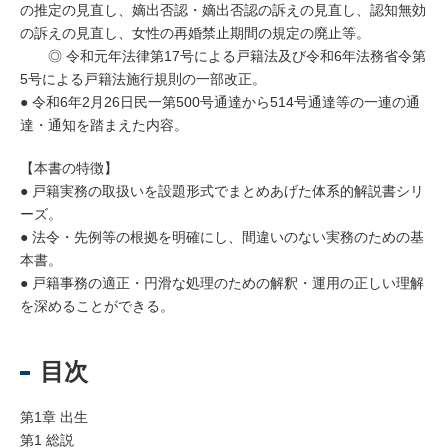
の推定の見直し、嫡出否認・嫡出否認の訴えの見直し、認知無効
の訴えの見直し、女性の再婚禁止期間の規定の廃止等。
◎ 令和元年法律第17号による戸籍法及び令和6年法務省令第
5号による戸籍法施行規則の一部改正。
● 令和6年2月26日民一第500号通達から514号通達等の一連の通
達・通知を踏まえた内容。
【本書の特徴】
● 戸籍実務の取扱いを設題形式でまとめあげた体系的解説書シリ
ーズ。
● 法令・先例等の根拠を明確にし、間違いのない実務のための基
本書。
● 戸籍事務の適正・円滑な処理のための解釈・運用の正しい理解
を深めることができる。
目次
第1章 出生
第1 総説