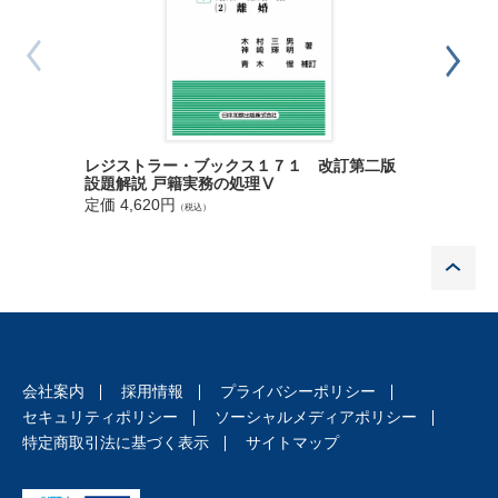
1 嫡出子
2 準正嫡出子
3 嫡出でない子
第7 渉外的出生届
1 嫡出親子関係
2 準正による嫡出親子関係
3 非嫡出親子関係
レジストラー・ブックス１７１ 改訂第二版
レジスト
設題解説 戸籍実務の処理Ⅴ
設題解説
定価 4,620円
定価 3,8
第2章 認知
（税込）
第1 総説
P
第2 任意認知
1 認知一般
2 任意認知の成立要件
3 認知の届出とその処理
4 成年の子の認知
5 死亡した子の認知
会社案内
採用情報
プライバシーポリシー
6 胎児認知
セキュリティポリシー
ソーシャルメディアポリシー
7 遺言認知
特定商取引法に基づく表示
サイトマップ
第3 強制認知(裁判認知)
1 認知の訴えの意義