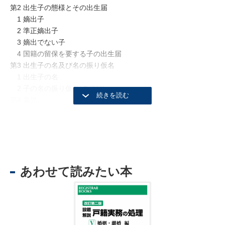
第2 出生子の態様とその出生届
1 嫡出子
2 準正嫡出子
3 嫡出でない子
4 国籍の留保を要する子の出生届
第3 出生子の名及び名の振り仮名
1 出生子の名
2 子の名の振り仮名(未施行)
第4 棄児
1 棄児発見の申出と調書
2 棄児の引取りと戸籍訂正
第5 出生の届出及び届書の処理
1 届出期間
2 届出地
あわせて読みたい本
3 届出義務者
4 届書の様式及び記載事項
5 添付書類
6 求指示による場合の処理
第6 出生子の称する氏・入籍戸籍及び戸籍の処理