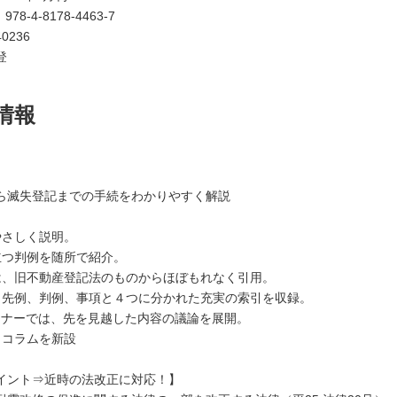
：
978-4-8178-4463-7
0236
登
情報
ら滅失登記までの手続をわかりやすく解説
やさしく説明。
立つ判例を随所で紹介。
は、旧不動産登記法のものからほぼもれなく引用。
、先例、判例、事項と４つに分かれた充実の索引を収録。
ーナーでは、先を見越した内容の議論を展開。
うコラムを新設
イント⇒近時の法改正に対応！】