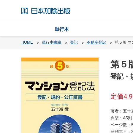
単行本
HOME
単行本書籍
登記
不動産登記
第５版 
第５
戸
籍
登記・
渉
外
4,
戸
籍
・
著者：五十
国
判型：A5判
籍
ページ数：5
発刊年月：2