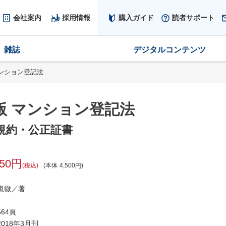
会社案内
採用情報
購入ガイド
読者サポート
雑誌
デジタルコンテンツ
マンション登記法
版 マンション登記法
規約・公正証書
950
税込
本体
4,500
嵐徹／著
64頁
018年3月刊