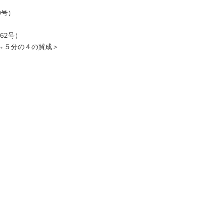
0号）
62号）
→５分の４の賛成＞