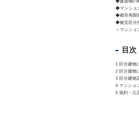
◆建築物の
◆マンショ
◆都市再開
不
◆被災区分
動
＜マンショ
産
登
記
目次
境
1 区分建
界
2 区分建
・
3 区分建
地
4 マンシ
図
5 規約・公
・
測
量
商
業
・