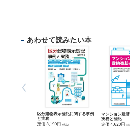
法
人
登
記
供
託
あわせて読みたい本
出
入
区分建物表示登記に関する事例
マンション建替
国
と実務
実務と登記
定価 3,190円
定価 4,620円
管
（税込）
（税