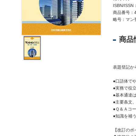
レ
ISBN/ISSN
ジ
商品番号：4
ス
略号：マン
ト
ラ
ー
商品
・
ブ
ッ
ク
表題登記か
ス
地
●口語体で
名
●実務で役
・
●基本通達
便
●主要条文
覧
●Ｑ＆Ａコ
●知識を補
文
字
【改訂のポ