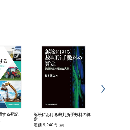
Ｑ＆Ａ 実務家が
関する登記
訴訟における裁判所手数料の算
社会保障 障害の
定
込）
定価 5,060円
定価 9,240円
（税込
（税込）