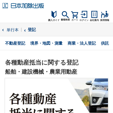
書籍検索
カート
購入ガイド
ログイン
会社案内
採用情報
購入ガイド
登記
単行本
読者サポート
不動産登記
境界・地図・測量
商業・法人登記
供託
お問合せ
各種動産抵当に関する登記
船舶・建設機械・農業用動産