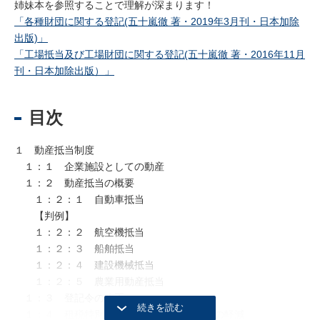
姉妹本を参照することで理解が深まります！
「各種財団に関する登記(五十嵐徹 著・2019年3月刊・日本加除
出版)」
「工場抵当及び工場財団に関する登記(五十嵐徹 著・2016年11月
刊・日本加除出版）」
目次
１ 動産抵当制度
１：１ 企業施設としての動産
１：２ 動産抵当の概要
１：２：１ 自動車抵当
【判例】
１：２：２ 航空機抵当
１：２：３ 船舶抵当
１：２：４ 建設機械抵当
１：２：５ 農業用動産抵当
１：３ 登記令の改正
１：４ 租税特別措置法による登録免許税の軽減