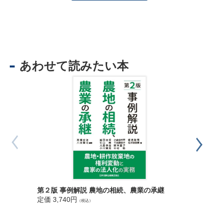
１：４：１ 勧告等によってする登記
１：４：２ 認定事業再編計画等によってする登記
１：４：３ 特定国際船舶の所有権の保存登記等
１：５ 登記記録と登記用紙
あわせて読みたい本
２ 船舶に関する登記
２：１ 総説
２：１：１ 船舶登記令の改正
２：１：２ 船登令改正の基本方針
２：１：３ 登録と登記
２：１：４ 登記をすることができる船舶
【参考：総トン数20 トン未満の船舶】
２：１：５ 登記をすることができる権利又は事項
２：１：６ 船舶先取特権の抵当権に対する優先
２：１：７ 登記船舶の質入禁止
２：１：８ 管轄登記所
２：１：９ 船籍港
第２版 事例解説 農地の相続、農業の承継
各種財団
2：1：9：1 船籍港の定め
定価 3,740円
定価 3,7
（税込）
2：1：9：2 船籍港の変更