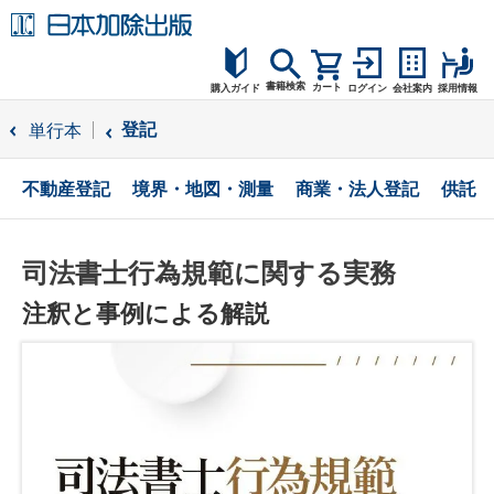
書籍検索
カート
購入ガイド
ログイン
会社案内
採用情報
購入ガイド
登記
単行本
読者サポート
不動産登記
境界・地図・測量
商業・法人登記
供託
お問合せ
司法書士行為規範に関する実務
注釈と事例による解説