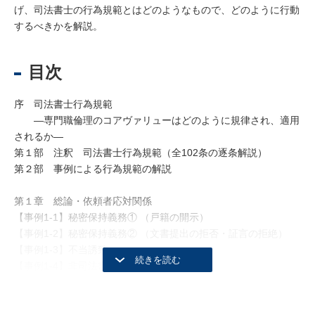
げ、司法書士の行為規範とはどのようなもので、どのように行動
するべきかを解説。
目次
序 司法書士行為規範
―専門職倫理のコアヴァリューはどのように規律され、適用
されるか―
第１部 注釈 司法書士行為規範（全102条の逐条解説）
第２部 事例による行為規範の解説
第１章 総論・依頼者応対関係
【事例1-1】秘密保持義務① （戸籍の開示）
【事例1-2】秘密保持義務② （文書提出の拒否・証言の拒絶）
【事例1-3】不当誘致
【事例1-4】非司法書士との提携禁止
【事例1-5】広告
【事例1-6】報酬の明示
【事例1-7】公正を保ち得ない事由の顕在化