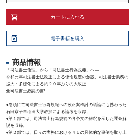
カートに入れる
電子書籍を購入
商品情報
「司法書士倫理」から「司法書士行為規範」へ―
令和元年司法書士法改正による使命規定の創設、司法書士業務の
拡大・多様化による約２０年ぶりの大改正
全司法書士必読の書!
●巻頭にて司法書士行為規範への改正案検討の議論にも携わった
石田京子早稲田大学教授による論考を収録。
●第１部では、司法書士行為規範の各条文の解釈を示した逐条解
説を収録。
●第２部では、日々の実務における４５の具体的な事例を取り上