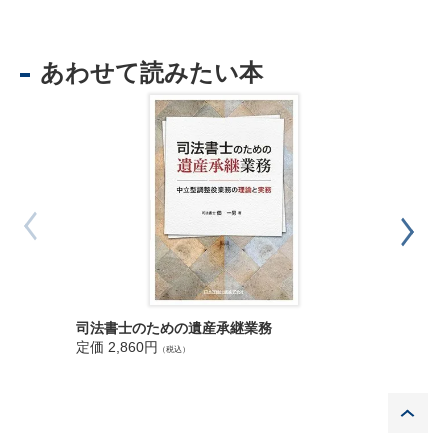
【事例1-8】不正の疑いがある事件
あわせて読みたい本
第２章 不動産・商業登記関係
【事例2-1】実体上の権利関係の把握（登記原因の調査確認）
【事例2-2】実体上の権利関係の把握等（依頼者及び代理人等の
本人確認等）
【事例2-3】複数の代理人が関与する登記手続
【事例2-4】補助者による立会の禁止
【事例2-5】実体関係の把握、議事録等の書類作成
【事例2-6】本人確認と依頼内容・意思の確認
【事例2-7】いわゆる「決済バイト」について
【事例2-8】説明義務
【事例2-9】預り書類の管理
司法書士のための遺産承継業務
第２版 
第３章 裁判業務等関係
定価 2,860円
定価 2,6
（税込）
【事例3-1】簡裁訴訟代理等関係業務（依頼者の意思の尊重）
【事例3-2】受任の際の説明，契約書の作成，事件処理
P
【事例3-3】裁判業務における業務を行い得ない事件
【事例3-4】業務放置による裁判手続の遅延