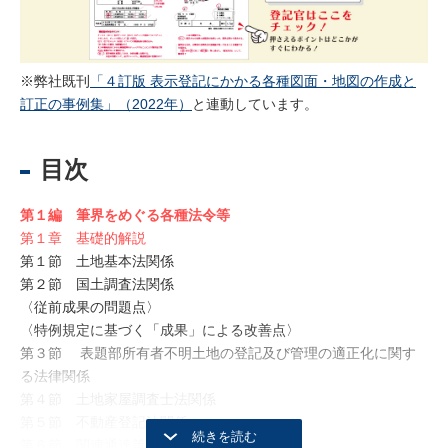
※弊社既刊
「４訂版 表示登記にかかる各種図面・地図の作成と
訂正の事例集」（2022年）
と連動しています。
目次
第１編 筆界をめぐる各種法令等
第１章 基礎的解説
第１節 土地基本法関係
第２節 国土調査法関係
〈従前成果の問題点〉
〈特例規定に基づく「成果」による改善点〉
第３節 表題部所有者不明土地の登記及び管理の適正化に関す
る法律関係
第４節 土地家屋調査士法関係
第５節 不動産登記法関係
第６節 関連通達等