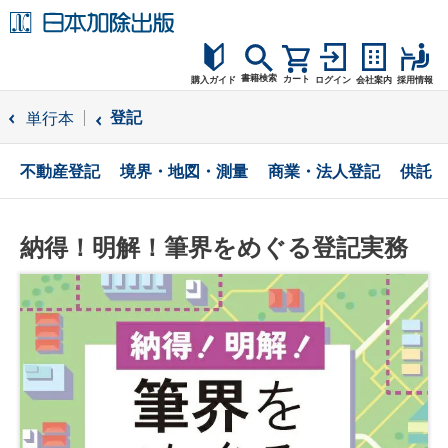
書籍検索
カート
購入ガイド
ログイン
会社案内
採用情報
購入ガイド
登記
単行本
読者サポート
不動産登記
境界・地図・測量
商業・法人登記
供託
お問合せ
納得！明解！筆界をめぐる登記実務