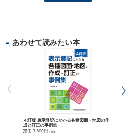
第２章 法令上の各種留意事項等
第１節 土地所有者等
〈土地所有者等の責務〉
第２節 国及び地方公共団体
〈行政の主体性〉
あわせて読みたい本
〈地籍調査事業〉
〈筆界特定制度特例規定〉
〈法務局との連携〉
第３節 土地家屋調査士
〈使命規定〉
〈筆界を明らかにする役割〉
第４節 登記官（法務局職員）
〈専門能力向上〉
〈地籍調査事業への協力〉
〈地籍調査への具体的協力内容〉
〈筆界特定制度の活用〉
〈法務局における地図整備〉
筆界特定
４訂版 表示登記にかかる各種図面・地図の作
知識
成と訂正の事例集
定価 3,8
定価 3,300円
第２編 筆界をめぐる登記実務
（税込）