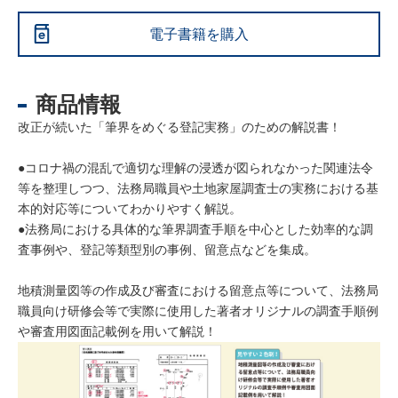
電子書籍を購入
商品情報
改正が続いた「筆界をめぐる登記実務」のための解説書！
●コロナ禍の混乱で適切な理解の浸透が図られなかった関連法令
等を整理しつつ、法務局職員や土地家屋調査士の実務における基
本的対応等についてわかりやすく解説。
●法務局における具体的な筆界調査手順を中心とした効率的な調
査事例や、登記等類型別の事例、留意点などを集成。
地積測量図等の作成及び審査における留意点等について、法務局
職員向け研修会等で実際に使用した著者オリジナルの調査手順例
や審査用図面記載例を用いて解説！