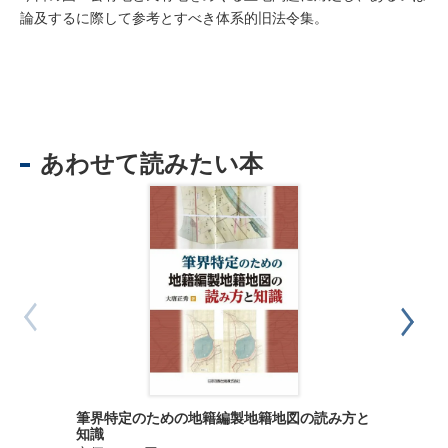
論及するに際して参考とすべき体系的旧法令集。
あわせて読みたい本
筆界特定のための地籍編製地籍地図の読み方と
Ｑ＆Ａ 
知識
律と実務