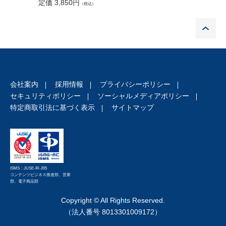
定価 3,850円
定価 7,5
（税込）
P
会社案内
採用情報
プライバシーポリシー
セキュリティポリシー
ソーシャルメディアポリシー
特定商取引法に基づく表示
サイトマップ
ISMS：JUSE-IR-205
コンテンツビジネス推進部、営業
部、電子商品部
Copyright © All Rights Reserved.
（法人番号 8013301009172）