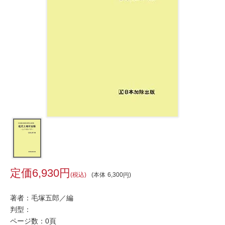
6,930
税込
本体
6,300
著者：毛塚五郎／編
判型：
ページ数：0頁