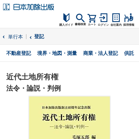
書籍検索
カート
購入ガイド
ログイン
会社案内
採用情報
購入ガイド
登記
単行本
読者サポート
不動産登記
境界・地図・測量
商業・法人登記
供託
お問合せ
近代土地所有権
法令・論説・判例