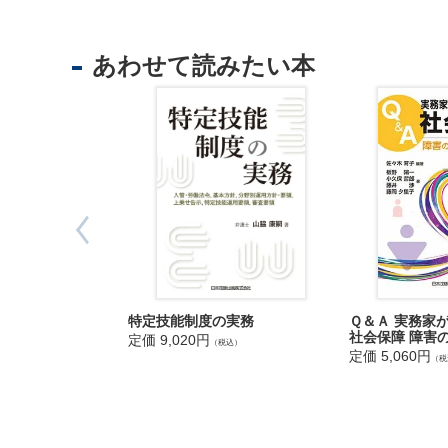
理
第1 節 
・
第2 節 
外
第3 節 
あわせて読みたい本
国
第4 節 
人
第5 節 
第6 節 
第7 節 
第5 章 
住
第1 節 
民
第2 節 
基
第3 節 
本
第4 節 
台
第5 節 
帳
第6 章 
Ｑ＆Ａ 実務家
特定技能制度の実務
事
第1 節 
社会保障 障害
定価 9,020円
（税込）
務
第2 節 
定価 5,060円
（税
第3 節 
教
第4 節 
育
第5 節 
・
第7 章 