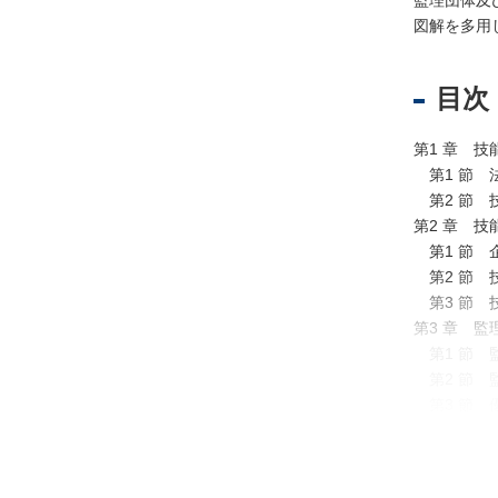
監理団体及
法
図解を多用
人
登
記
目次
供
託
第1 章 
第1 節 
第2 節 
第2 章 
第1 節 
第2 節 
第3 節 
第3 章 
第1 節 
第2 節 
出
第3 節 
入
第4 節 
国
第5 節 
管
第4 章 