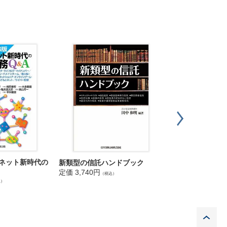
ーネット新時代の
新類型の信託ハンドブック
第２版 実務 英
定価 3,740円
定価 4,840円
（税込）
（税込
込）
P