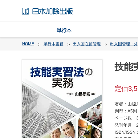
単行本
HOME
単行本書籍
出入国在留管理
出入国管理・外
技能
戸
籍
渉
3,
外
戸
著者：山脇
籍
判型：A5判
・
ページ数：3
国
発刊年月：2
籍
ISBN/ISSN