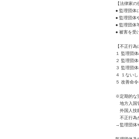
【法律家の
● 監理団
● 監理団
不
● 監理団
動
● 被害を
産
登
【不正行為
記
１ 監理団
境
２ 監理団
界
３ 監理団
・
４ １ない
地
５ 改善命
図
・
※定期的な
測
地方入国管
量
外国人技能
不正行為が
商
→監理団体
業
・