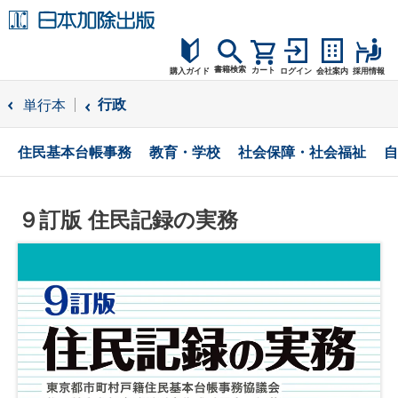
書籍検索
カート
購入ガイド
ログイン
会社案内
採用情報
購入ガイド
行政
単行本
読者サポート
住民基本台帳事務
教育・学校
社会保障・社会福祉
自
お問合せ
９訂版 住民記録の実務