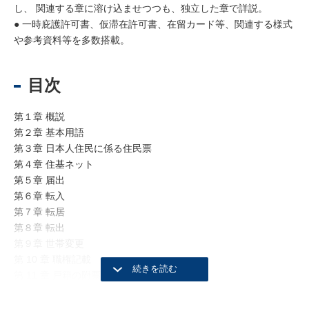
し、 関連する章に溶け込ませつつも、独立した章で詳説。
● 一時庇護許可書、仮滞在許可書、在留カード等、関連する様式
や参考資料等を多数搭載。
目次
第１章 概説
第２章 基本用語
第３章 日本人住民に係る住民票
第４章 住基ネット
第５章 届出
第６章 転入
第７章 転居
第８章 転出
第９章 世帯変更
第 10 章 職権記載
第 11 章 戸籍の附票
第 12 章 付帯事務
第 13 章 雑則