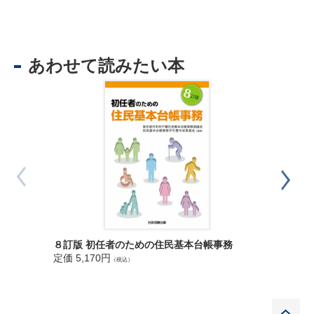
第 14 章 外国人住民に係る住民基本台帳事務
あわせて読みたい本
令和８年
８訂版 初任者のための住民基本台帳事務
定価 9,0
定価 5,170円
（税込）
P