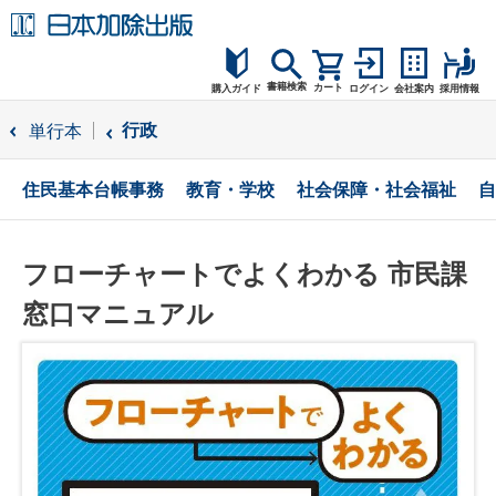
書籍検索
カート
購入ガイド
ログイン
会社案内
採用情報
購入ガイド
行政
単行本
読者サポート
住民基本台帳事務
教育・学校
社会保障・社会福祉
自
お問合せ
フローチャートでよくわかる 市民課
窓口マニュアル