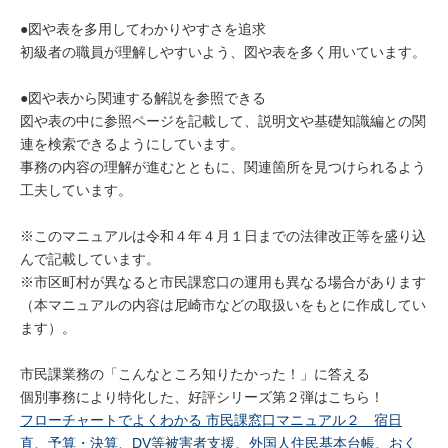
●図や表を多用してわかりやすさを追求
初級者の職員が理解しやすいよう、図や表を多く用いています。
●図や表から関連する解説を参照できる
図や表の中に参照ページを記載して、説明文や基礎知識編との関
連を検索できるようにしています。
事務の内容の理解が進むとともに、関連箇所を見つけられるよう
工夫しています。
※このマニュアルは令和４年４月１日までの法律改正等を盛り込
んで記載しています。
※市区町村が異なると市民課窓口の運用も異なる場合があります
（本マニュアルの内容は尼崎市などの取扱いをもとに作成してい
ます）。
市民課業務の「こんなところ知りたかった！」に答える
個別事務により特化した、好評シリーズ第２弾はこちら！
フローチャートでよくわかる 市民課窓口マニュアル２ 宿日
直、予算・決算、DV等被害者支援、外国人住民基本台帳、おく