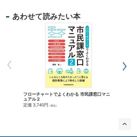
書の説明
３ 印鑑登録証明書の交付場所
あわせて読みたい本
４ 職員が行う印鑑登録証明書の交付の説明
５ 委託業者と職員が行う印鑑登録証明書の交付の説明
６ 印鑑登録証明書交付申請書の記載する範囲
２ 住民票の写し等の交付
◎〈本人等からの申請〉 職員が住民票の写し等を交付する
流れ図
◎〈本人等からの申請〉 委託業者と職員が住民票の写し等
を交付する流れ図
◎〈第三者からの申請〉 職員が住民票の写し等を交付する
流れ図
◎〈第三者からの申請〉 委託業者と職員が住民票の写し等
を交付する流れ図
フローチャートでよくわかる 市民課窓口マニ
８訂版 
ュアル２
１ 住民票の写し等の根拠法令・端末機等
定価 5,1
定価 3,740円
２ 住民票の写し等の種類・申請者等
（税込）
３ 住民票の写し等の交付場所
４ 本人等からの申請 職員が住民票の写し等を交付する場
P
合
５ 本人等からの申請 委託業者と職員が住民票の写し等を