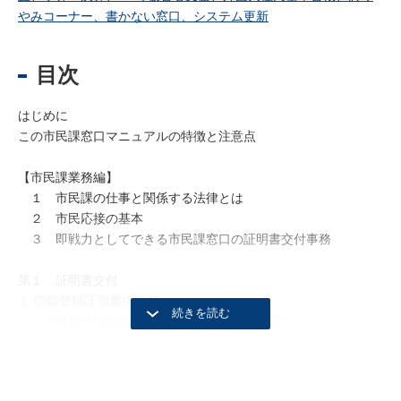
やみコーナー、書かない窓口、システム更新
目次
はじめに
この市民課窓口マニュアルの特徴と注意点
【市民課業務編】
１ 市民課の仕事と関係する法律とは
２ 市民応接の基本
３ 即戦力としてできる市民課窓口の証明書交付事務
第１ 証明書交付
１ 印鑑登録証明書の交付
◎職員が行う印鑑登録証明書交付の流れ図
◎委託業者と職員が行う印鑑登録証明書交付の流れ図
１ 印鑑登録証明書の根拠法令・端末機等
２ 印鑑登録証，印鑑登録証明書交付申請書，印鑑登録証明