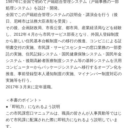
1987年に全国で初めて戸籍総合管理システム（戸籍事務の一部
処理システム）を設計・開発。
全国でこの戸籍総合管理システムの説明会・講演会を行う（後
日、尼崎市は法務大臣表彰を受賞）。
その後、企画財政局、市長公室、都市局、産業経済局などを経験
し、2012年４月から市民サービス部長となり、外国人登録制度
から新しい住民基本台帳制度への移行の推進、コンビニによる証
明書交付の実施、市民課・サービスセンターの窓口業務の一部委
託の実施、住民記録システム・国民健康保険システム・国民年金
システム・後期高齢者医療制度システム等の基幹システムを汎用
コンピューターからパッケージシステムへ移行するオープン化を
推進、事前登録型本人通知制度の実施、マイナンバー制度対応の
実施等を行う。
2017年３月末に定年退職。
＜本書のポイント＞
●「即戦力」になれるよう説明
この市民課窓口マニュアルは、職員の皆さんが人事異動等ではじ
めて市民課に配属された際に即戦力になれるよう説明していま
す。