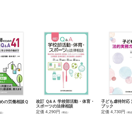
の法的責任-学級担任の法的責任
生の自習時間中、学級担任が一時的に教室から職員室に戻った間に、日
ゴムを投げ始め、怒ったＢが消しゴムを投げ返したところ、Ａの目に当
の法的責任-部活動顧問の法的責任
ッカー部の朝練中に、生徒の蹴ったボールが他の生徒の目に当たって怪
経験はありませんでした。この中学校では朝練には顧問が立ち会うよう
ません。顧問は法的責任を負うでしょうか。
の法的責任-管理職の法的責任
学３年生のあるクラスの担任を新人教員に命じました。ところが、この
期の途中から学級崩壊状態になってしまいました。また、問題行動の多
した。校長は法的責任を負うでしょうか。
改訂 Ｑ&Ａ 学校部活動・体育・
子ども虐待対応
めの労働相談Ｑ
スポーツの法律相談
ブック
設置者の法的責任
定価 4,290円
定価 4,730円
（税込）
（税
込）
責任が認められた場合、区市町村や学校法人などの学校設置者はどのよ
とも、学校設置者の法的責任は認められる場合はあるでしょうか。