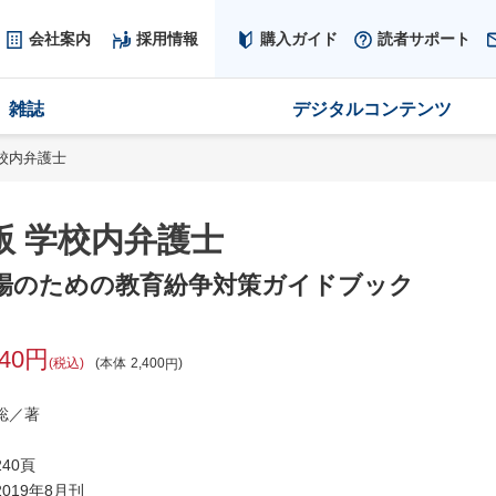
会社案内
採用情報
購入ガイド
読者サポート
雑誌
デジタルコンテンツ
校内弁護士
版 学校内弁護士
場のための教育紛争対策ガイドブック
640
税込
本体
2,400
聡／著
40頁
019年8月刊