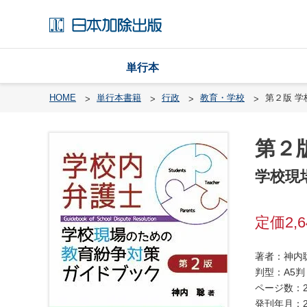
単行本
HOME
単行本書籍
行政
教育・学校
第２版 学
第２
戸
籍
学校現
渉
外
2,
戸
籍
・
著者：神内
国
判型：A5判
籍
ページ数：2
発刊年月：2