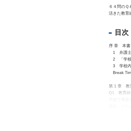
６４問のＱ
活きた教育
不
動
目次
産
登
記
序 章 本
1 弁護士
境
2 「学校
界
3 学校内
・
Break 
地
図
第 1 章 
・
Q1 教育
測
学校で事故
量
場合、どの
商
業
Q2 教員
・
学校で事故