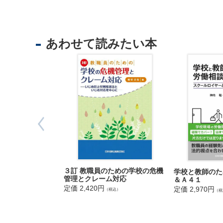
法
人
Q3 教員
登
小学校６年
記
対して消し
あわせて読みたい本
か。
供
託
Q4 教員
中学校のサ
サッカーの
給されてい
Q5 教員
校長は、小
おり、一学
も判明しま
３訂 教職員のための学校の危機
学校と教師のた
出
管理とクレーム対応
＆Ａ４１
Q6 学校
定価 2,420円
定価 2,970円
入
（税込）
（税
教員の法的
国
められなく
管