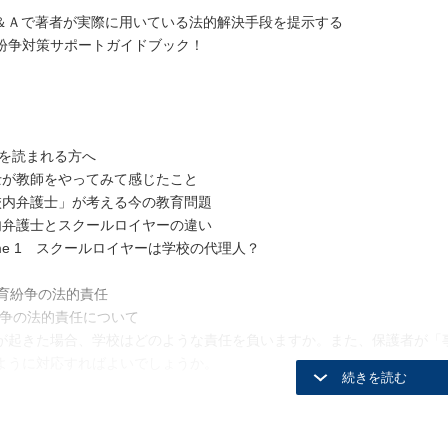
＆Ａで著者が実際に用いている法的解決手段を提示する
紛争対策サポートガイドブック！
書を読まれる方へ
が教師をやってみて感じたこと
内弁護士」が考える今の教育問題
弁護士とスクールロイヤーの違い
Time 1 スクールロイヤーは学校の代理人？
教育紛争の法的責任
紛争の法的責任について
が起きた場合、学校はどのような責任を負いますか。また、保護者が「
ように対応すればよいでしょうか。
の法的責任-学校事故の法的責任
が起きた場合、教員はどのような法的責任を負いますか。また、部活動