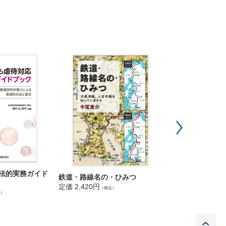
頃から悪ふざけや不注意な言動が目立つ児童Ａが、児童Ｂに
たって怪我をしました。学級担任は法的責任を負うでしょう
我をしました。顧問である教諭は朝練に立ち会っておらず、
に校長が指導していましたが、朝練の立会いに手当などは支
クラスは小学２年生時に問題を起こした児童が多数含まれて
かった児童Ａらが、児童Ｂに対していじめを行っていたこと
 法的実務ガイド
実践 離婚事案解
鉄道・路線名の・ひみつ
定価 4,840円
（税込
定価 2,420円
（税込）
込）
うな法的責任を負いますか。また、教員個人の法的責任は認
P