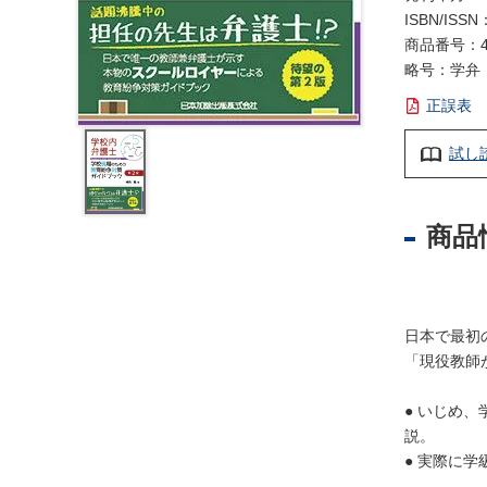
レ
ISBN/ISSN
ジ
商品番号：4
ス
略号：学弁
ト
ラ
正誤表
ー
・
試し
ブ
ッ
ク
商品
ス
地
名
日本で最初
・
「現役教師
便
覧
● いじめ
文
説。
字
● 実際に