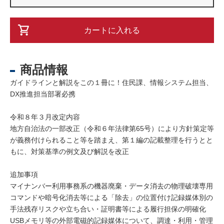
カートに入れる
商品情報
ガイドラインと解説をこの１冊に！住民課、情報システム担当、
DX推進担当部署必携
令和８年３月改定内容
地方自治法の一部改正（令和６年法律第65号）により方針策定等
が義務付けられること等を踏まえ、第１編の記載整理を行うとと
もに、対策基準の例文及び解説を改正
追加事項
マイナンバー利用事務系の機器廃棄・データ消去の物理破壊専用
コマンドや暗号化消去等による「除去」の位置付け記録媒体別の
手法残存リスクや立ち合い・証明書等による履行担保の明確化
USBメモリ等の外部電磁的記録媒体について、調達・利用・管理