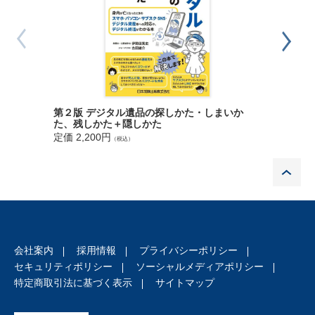
新しい公
第２版 デジタル遺品の探しかた・しまいか
定価 1,6
た、残しかた＋隠しかた
定価 2,200円
（税込）
P
会社案内
採用情報
プライバシーポリシー
セキュリティポリシー
ソーシャルメディアポリシー
特定商取引法に基づく表示
サイトマップ