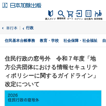
書籍検索
カート
購入ガイド
ログイン
会社案内
採用情報
購入ガイド
行政
単行本
読者サポート
住民基本台帳事務
教育・学校
社会保障・社会福祉
自
お問合せ
住民行政の窓号外 令和７年度「地
方公共団体における情報セキュリテ
ィポリシーに関するガイドライン」
改定について