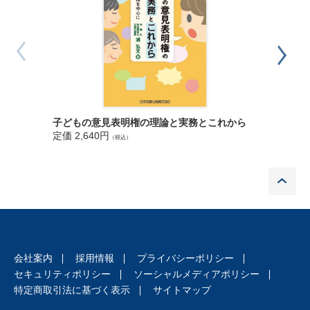
違法なサイトへのアクセス
安全に使うために
第４章 セキュリティ関連法
サイバーセキュリティ基本法
不正アクセス行為の禁止等に関する法律
セキュリティ関連法で法律違反となる場合
遵守すべきセキュリティに関するガイドライン･規程等
第５章 セキュリティ事案
子ども・
子どもの意見表明権の理論と実務とこれから
日本年金機構の事案
定価 5,1
定価 2,640円
（税込）
JTB の事案
自治体における事案
P
実践編
第１章 情報セキュリティ組織
情報セキュリティ政策部門
情報セキュリティ制度への対応
会社案内
採用情報
プライバシーポリシー
セキュリティ監査計画の策定及び実施
セキュリティポリシー
ソーシャルメディアポリシー
情報セキュリティ研修計画の策定及び実施
特定商取引法に基づく表示
サイトマップ
内部不正防止
第２章 情報セキュリティの運用