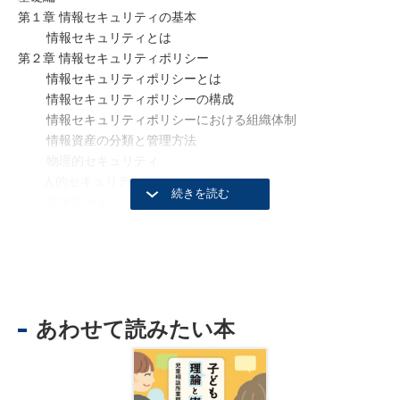
第１章 情報セキュリティの基本
情報セキュリティとは
第２章 情報セキュリティポリシー
情報セキュリティポリシーとは
情報セキュリティポリシーの構成
情報セキュリティポリシーにおける組織体制
情報資産の分類と管理方法
物理的セキュリティ
人的セキュリティ
技術的セキュリティ
情報システムの運用
外部サービスの利用
評価・見直し
特定個人情報の安全管理措置
第３章 個人としてのセキュリティ対策
あわせて読みたい本
インターネットの危険性
インターネットのサービス
ウイルスの危険性
ファイル共有ソフトの危険性