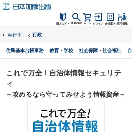
書籍検索
カート
購入ガイド
ログイン
会社案内
採用情報
購入ガイド
行政
単行本
読者サポート
住民基本台帳事務
教育・学校
社会保障・社会福祉
自
お問合せ
これで万全！自治体情報セキュリテ
ィ
～攻めるなら守ってみせよう情報資産～