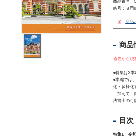
レ
商品番号：5
ジ
略号：８司
ス
商品
ト
ラ
ー
・
商品
ブ
ッ
過去から現
ク
ス
●特集は3
●本編では
地
化・多様化
名
加えて、国
・
法書士の可
便
覧
目次
文
字
特集1 令