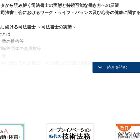
ータから読み解く司法書士の実態と持続可能な働き方への展望
国司法書士会におけるワーク・ライフ・バランス及び心身の健康に関す
展し続ける司法書士 ～司法書士の実勢～
士とは
士数の推移等
門職等団体の会員数等
士会
り添い続ける司法書士 ～司法書士の公益的活動状況～
ンター
律扶助
献・人権擁護活動
疎対策
同参画推進事業
紛争解決手続等
興支援活動
り続ける司法書士 ～司法書士業務を取り巻く状況～
登記事件
法人登記事件