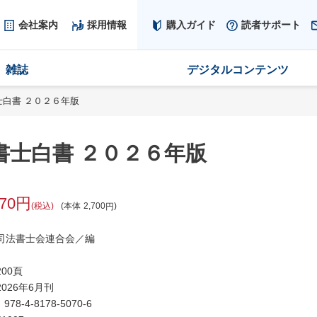
会社案内
採用情報
購入ガイド
読者サポート
雑誌
デジタルコンテンツ
士白書 ２０２６年版
書士白書 ２０２６年版
970
税込
本体
2,700
司法書士会連合会／編
00頁
026年6月刊
：
978-4-8178-5070-6