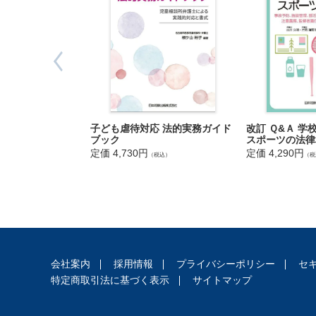
法
3 供託・
人
4 簡易裁
登
5 地方裁
記
6 家事事
7 成年後
供
8 任意後
託
9 刑事事
第4章 歩
改訂 Ｑ&Ａ 
子ども虐待対応 法的実務ガイド
1 組織・
スポーツの法律
ブック
2 登録事
定価 4,290円
定価 4,730円
（税
（税込）
3 会員指
4 研 修
5 未来の
6 法改正
7 司法書
第5章 羽
出
会社案内
採用情報
プライバシーポリシー
セ
1 空き家
入
特定商取引法に基づく表示
サイトマップ
2 国際交
国
資料編
管