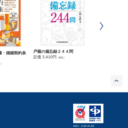
戸籍の備忘録２４４問
３９の金貨 成長
書・婚姻契約条
内弁護士の教科
定価 3,410円
（税込）
定価 3,960円
（税込
込）
P
ISMS：JUSE-IR-205