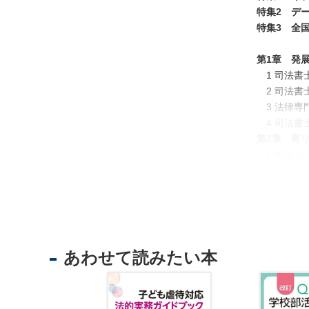
特集2 デ
特集3 全
不
動
第1章 発
産
1 司法書
登
2 司法書
記
3 法律専
4 司法書
境
第2章 寄
界
1 相談セ
・
2 民事法
地
3 社会貢
図
4 司法過
・
5 男女共
測
6 裁判外
量
7 災害復
あわせて読みたい本
商
第3章 護
業
1 不動産
・
2 商業・