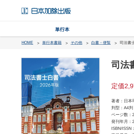
単行本
HOME
単行本書籍
その他
白書・便覧
司法書
司法
戸
籍
渉
2,
外
戸
著者：日本
籍
判型：A4判
・
ページ数：2
国
発刊年月：2
籍
ISBN/ISSN