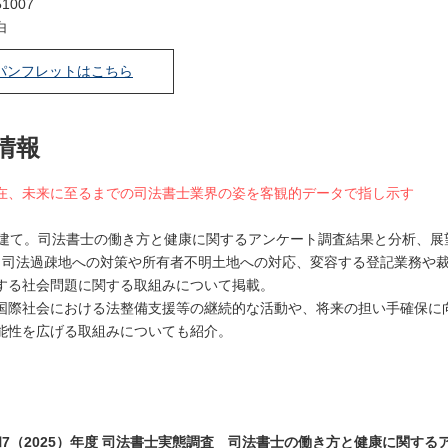
1007
白
パンフレットはこちら
情報
在、未来に至るまでの司法書士業界の姿を客観的データで指し示す
本建て。司法書士の働き方と健康に関するアンケート調査結果と分析、展
、司法過疎地への対策や所有者不明土地への対応、変容する登記業務や
する社会問題に関する取組みについて掲載。
際社会における法整備支援等の継続的な活動や、将来の担い手確保に
能性を広げる取組みについても紹介。
和7（2025）年度 司法書士実態調査 司法書士の働き方と健康に関する