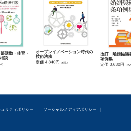
その他の制度
判所
判所
件
見事件
見契約及び公正証書遺言
件
み続ける司法書士 ～司法書士の組織・財政・研修など～
オープンイノベーション時代の
学校部活動・体育・
改訂 離婚協議
財政
技術法務
相談
項例集
定価 4,840円
務
（税込）
定価 3,630円
込）
（税
導と懲戒
司法書士のための活動
等の検討と対応
士総合研究所
ばたき続ける司法書士 ～司法書士の幅広い活動～
キュリティポリシー
ソーシャルメディアポリシー
・所有者不明土地問題
流と司法書士