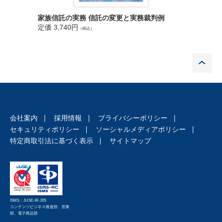
４ 特に気をつけたい事項について
第２部 「別段の定め」の条項例
家族信託の実務 信託の変更と実務裁判例
改訂 家
第１章 受託者等（信託法第３章）
定価 3,740円
定価 3,9
（税込）
第１ 29 条２項ただし書（受託者の注意義務の程度）
１ 別段の定めをすることができる事項
P
２ 趣旨
３ 別段の定めの具体例
第２ 31 条３項ただし書（利益相反行為の後の受益者への重要事
実の通知の省略等）
１ 別段の定めをすることができる事項
２ 趣旨
会社案内
採用情報
プライバシーポリシー
３ 別段の定めの具体例
セキュリティポリシー
ソーシャルメディアポリシー
第３ 32 条３項ただし書（競合行為後の受益者への重要事実の通
特定商取引法に基づく表示
サイトマップ
知の省略等）
１ 別段の定めをすることができる事項
２ 趣旨
３ 別段の定めの具体例
第４ 34 条１項柱書ただし書（分別管理の方法）
ISMS：JUSE-IR-205
１ 別段の定めをすることができる事項
コンテンツビジネス推進部、営業
部、電子商品部
２ 趣旨