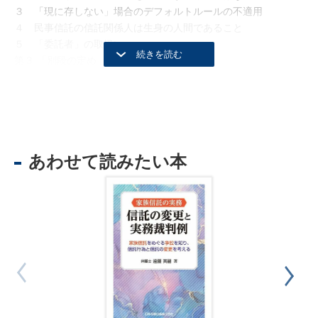
３ 「現に存しない」場合のデフォルトルールの不適用
４ 民事信託の信託関係人は生身の人間であること
５ 「委託者」の取扱い
第３ 「別段の定め」を理解する
１ はじめに
２ 「別段の定め」の構造
３ 「別段の定め」の「濫用」をしない
第４ 「別段の定め」をするときの具体的手順とその留意点
１ はじめに
あわせて読みたい本
２ 1.別段の定めをすることができる事項の確認
３ 2.別段の定めをどうしてするのか（必要性の確認）
４ 3.誰の利益になり，誰の不利益になるか
５ 4.条項の起案（明確性を確保するための表現）
６ 5.別段の定めをする意思の確認
第５ 金融機関から見て／金融機関に対する関係で重要になる事
項
１ はじめに
２ 金融機関が民事信託契約書に対して有する利害
３ 条項の記載の仕方について