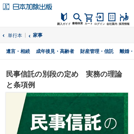
書籍検索
カート
購入ガイド
ログイン
会社案内
採用情報
購入ガイド
家事
単行本
読者サポート
遺言・相続
成年後見・高齢者
財産管理・信託
離婚・
お問合せ
民事信託の別段の定め 実務の理論
と条項例