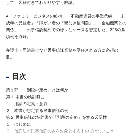
して、図解付きでわかりやすく解説。
●「ファミリービジネスの維持」「不動産賃貸の事業承継」「未
成年の受益者」「障がい者の『親なき後問題』」「金融機関との
関係」… 民事信託契約での様々なケースを想定した、226の条
項例を収録。
弁護士・司法書士など民事信託業務を受任される方に必須の一
冊。
目次
第１部 「別段の定め」とは何か
第１ 本書の検討範囲
１ 用語の定義・意義
２ 本書が想定する民事信託の例
第２ 民事信託の契約書で「別段の定め」をする必要性
１ はじめに
２ 信託法が民事信託のみを対象とするものではないこと