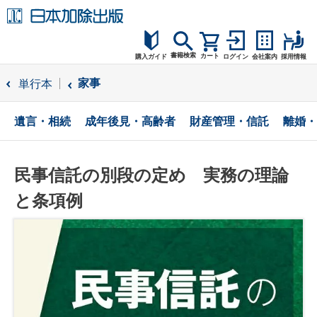
書籍検索
カート
購入ガイド
ログイン
会社案内
採用情報
購入ガイド
家事
単行本
読者サポート
遺言・相続
成年後見・高齢者
財産管理・信託
離婚・
お問合せ
民事信託の別段の定め 実務の理論
と条項例