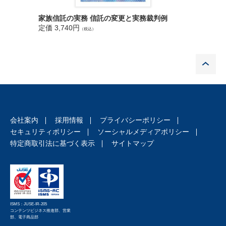
４ 特に気をつけたい事項について
第２部 「別段の定め」の条項例
家族信託の実務 信託の変更と実務裁判例
改訂 家
第１章 受託者等（信託法第３章）
定価 3,740円
定価 3,9
（税込）
第１ 29 条２項ただし書（受託者の注意義務の程度）
１ 別段の定めをすることができる事項
P
２ 趣旨
３ 別段の定めの具体例
第２ 31 条３項ただし書（利益相反行為の後の受益者への重要事
実の通知の省略等）
１ 別段の定めをすることができる事項
２ 趣旨
会社案内
採用情報
プライバシーポリシー
３ 別段の定めの具体例
セキュリティポリシー
ソーシャルメディアポリシー
第３ 32 条３項ただし書（競合行為後の受益者への重要事実の通
特定商取引法に基づく表示
サイトマップ
知の省略等）
１ 別段の定めをすることができる事項
２ 趣旨
３ 別段の定めの具体例
第４ 34 条１項柱書ただし書（分別管理の方法）
ISMS：JUSE-IR-205
１ 別段の定めをすることができる事項
コンテンツビジネス推進部、営業
部、電子商品部
２ 趣旨