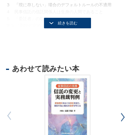
３ 「現に存しない」場合のデフォルトルールの不適用
４ 民事信託の信託関係人は生身の人間であること
５ 「委託者」の取扱い
第３ 「別段の定め」を理解する
１ はじめに
２ 「別段の定め」の構造
３ 「別段の定め」の「濫用」をしない
第４ 「別段の定め」をするときの具体的手順とその留意点
１ はじめに
あわせて読みたい本
２ 1.別段の定めをすることができる事項の確認
３ 2.別段の定めをどうしてするのか（必要性の確認）
４ 3.誰の利益になり，誰の不利益になるか
５ 4.条項の起案（明確性を確保するための表現）
６ 5.別段の定めをする意思の確認
第５ 金融機関から見て／金融機関に対する関係で重要になる事
項
１ はじめに
２ 金融機関が民事信託契約書に対して有する利害
３ 条項の記載の仕方について