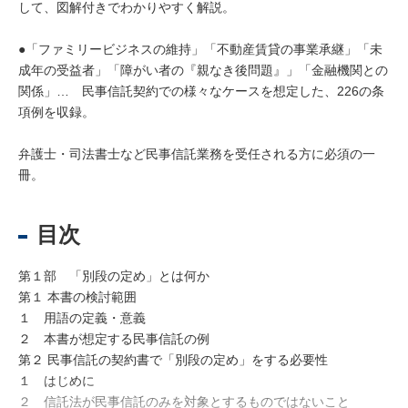
して、図解付きでわかりやすく解説。
●「ファミリービジネスの維持」「不動産賃貸の事業承継」「未
成年の受益者」「障がい者の『親なき後問題』」「金融機関との
関係」… 民事信託契約での様々なケースを想定した、226の条
項例を収録。
弁護士・司法書士など民事信託業務を受任される方に必須の一
冊。
目次
第１部 「別段の定め」とは何か
第１ 本書の検討範囲
１ 用語の定義・意義
２ 本書が想定する民事信託の例
第２ 民事信託の契約書で「別段の定め」をする必要性
１ はじめに
２ 信託法が民事信託のみを対象とするものではないこと