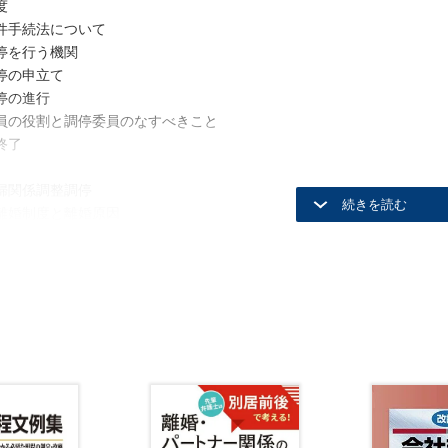
度
件手続法について
停を行う機関
停の申立て
停の進行
員の役割と調停委員のなすべきこと
終了
婦関係調整調停
離婚制度と離婚原因
係調整についての基本的な考え方
成立及び離婚後の問題
権にかかわる問題
意義等
離婚調停
の問題
会交流
流（面接交渉）の意義・性質