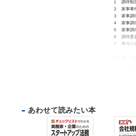
法
１ 調停制
人
２ 家事事
登
３ 家事調
記
４ 家事調
５ 家事調
供
６ 調停委
託
７ 事件の
第２章 夫
１ 日本の
２ 夫婦関
３ 離婚の
第３章 親
１ 親権の
２ 親権と
あわせて読みたい本
出
3 離婚後
入
国
第４章 面
管
１ 面会交