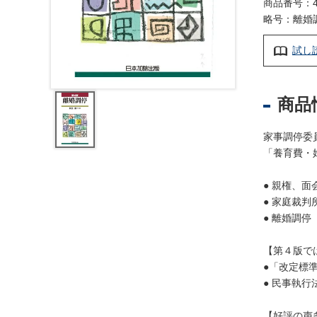
レ
商品番号：4
ジ
略号：離婚
ス
試し
ト
ラ
ー
・
商品
ブ
ッ
家事調停委
ク
「養育費・
ス
● 親権、
地
● 家庭裁
名
● 離婚調
・
便
【第４版で
覧
●「改定標
文
● 民事執行
字
【好評の声