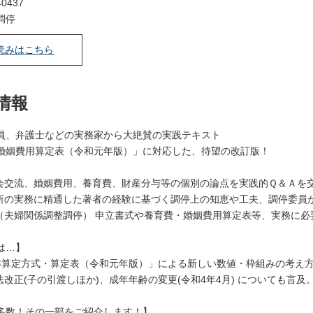
0437
調停
読みはこちら
情報
員、弁護士などの実務家から大絶賛の実践テキスト
婚姻費用算定表（令和元年版）」に対応した、待望の改訂版！
面会交流、婚姻費用、養育費、財産分与等の個別の論点を実践的Ｑ＆Ａを
判所の実務に精通した著者の経験に基づく調停上の知恵や工夫、調停委員
停（夫婦関係調整調停） 申立書式や養育費・婚姻費用算定表等、実務に
は…】
準算定方式・算定表（令和元年版）」による新しい数値・枠組みの考え
法改正(子の引渡しほか)、成年年齢の変更(令和4年4月) についても言及
多数！その一部をご紹介します！】