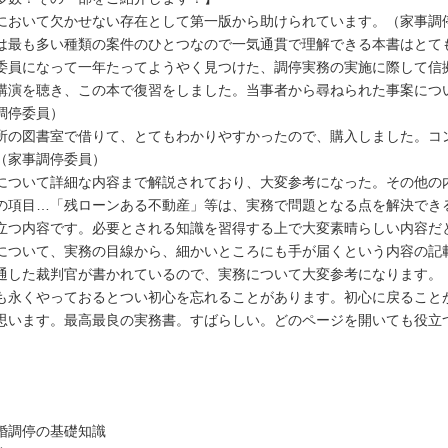
において欠かせない存在として第一版から助けられています。（家事調
は最も多い種類の案件のひとつなので一気通貫で理解できる本書はとて
委員になって一年たってようやく見つけた、調停実務の実施に際して信
講演を聴き、この本で復習をしました。当事者から尋ねられた事案につ
調停委員）
所の図書室で借りて、とてもわかりやすかったので、購入しました。コ
（家事調停委員）
について詳細な内容まで解説されており、大変参考になった。その他の
の項目…「残ローンある不動産」等は、実務で問題となる点を解決でき
立つ内容です。必要とされる知識を習得する上で大変素晴らしい内容だ
について、実務の目線から、細かいところにも手が届くという内容の記
通した裁判官が書かれているので、実務について大変参考になります。
も永くやっておるとつい初心を忘れることがあります。初心に戻ること
思います。最高最良の実務書。すばらしい。どのページを開いても役立
婚調停の基礎知識