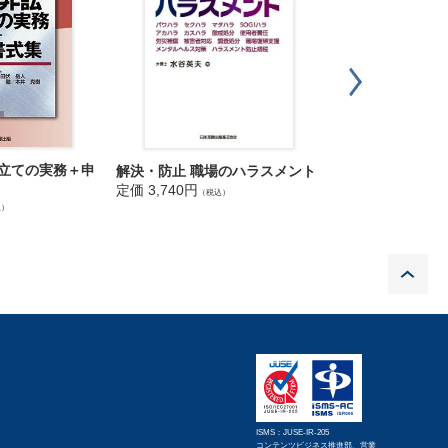
申立ての実務＋申
新版 弁護士・事
解決・防止 職場のハラスメント
破産管財の税務
定価 3,740円
（税込）
定価 3,520円
込）
（税込
P
ISMS：JUSE-IR-205
コンテンツビジネス推進部、営業