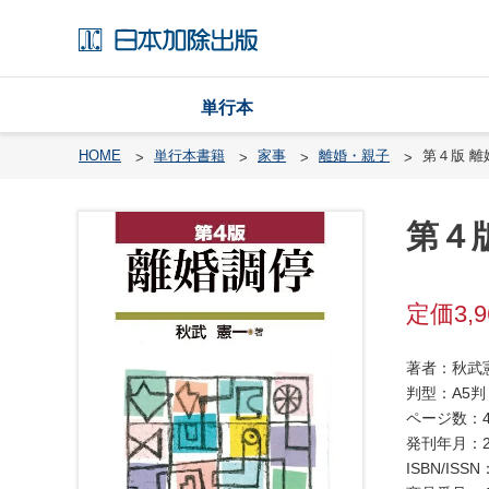
単行本
HOME
単行本書籍
家事
離婚・親子
第４版 離
第４
戸
籍
渉
3,
外
戸
著者：秋武
籍
判型：A5判
・
ページ数：4
国
発刊年月：2
籍
ISBN/ISSN