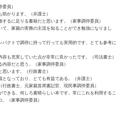
停委員）
も助かります。（弁護士）
拠するに足りる書籍だと思います。（家事調停委員）
いて、家裁の実務の主流を知ることができ勉強になりまし
ンパクトで調停に持って行っても実用的です、とても参考に
内容も充実していた点が非常に良かったです。（司法書士）
る内容だと思う。（家事調停委員）
と思います。（行政書士）
載となっており、とても有益である。（弁護士）
（行政書士、元家裁首席書記官、現民事調停委員）
ができる、何しろ素晴らしい本です。常にこれを利用するこ
つ。（家事調停委員）