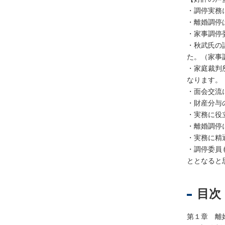
・調停実務
・離婚調停
不
・家事調停
動
・秋武氏の
産
た。（家事
登
・家庭裁判
記
なります。
・面会交流
境
・財産分与
界
・実務に役
・
・離婚調停
地
・実務に精
図
・調停委員
・
ととなると
測
量
目次
商
業
・
第１章 離