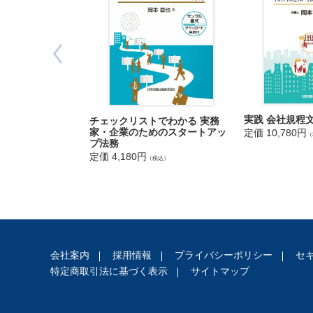
理
２ 面会交
・
３ 面会交
外
４ 参考：
国
人
第５章 養
１ 養育費
２ 標準算
実践 会社規程
チェックリストでわかる 実務
３ 標準算
住
家・企業のためのスタートアッ
定価 10,780円
（
４ 標準算
プ法務
民
定価 4,180円
５ 実証的
（税込）
基
６ 改定標
本
７ 改定標
台
８ 総収入
帳
事
第６章 婚
務
１ 婚姻費
会社案内
採用情報
プライバシーポリシー
セ
教
２ 婚姻費
特定商取引法に基づく表示
サイトマップ
育
３ 改定標
・
４ 婚姻費