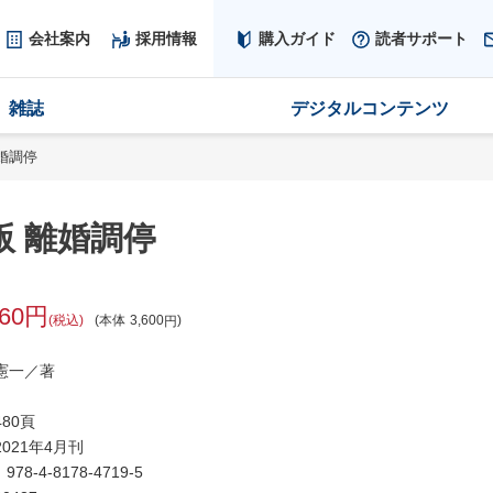
会社案内
採用情報
購入ガイド
読者サポート
雑誌
デジタルコンテンツ
婚調停
版 離婚調停
960
税込
本体
3,600
憲一／著
80頁
021年4月刊
：
978-4-8178-4719-5