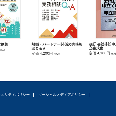
流の調停
流の調停成立後の履行状況
面会交流における家庭裁判所調査官の関与
育費・婚姻費用算定表
婚姻費用の算定
定方式・標準算定表の誕生
改訂 会社非訟
離婚・パートナー関係の実務相
文例集
定方式・算定表に対する日本弁護士連合会の意見（提言）
立書式集
談Ｑ＆Ａ
税込）
定方式・算定表に対する裁判所における新たな検討
定価 4,180円
定価 4,290円
（税
（税込）
研究による養育費・婚姻費用の算定方法
準算定方式の基本的な計算式
準算定表使用の手順
の認定―調停のポイント
姻費用
用についての基本的な考え方
キュリティポリシー
ソーシャルメディアポリシー
用の分担義務の具体化
準算定方式・算定表と調停の進め方
用の調停成立後の問題