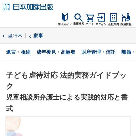
書籍検索
カート
購入ガイド
ログイン
会社案内
採用情報
購入ガイド
家事
単行本
読者サポート
遺言・相続
成年後見・高齢者
財産管理・信託
離婚・
お問合せ
子ども虐待対応 法的実務ガイドブッ
ク
児童相談所弁護士による実践的対応と書
式