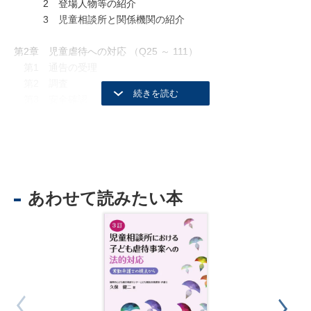
2 登場人物等の紹介
3 児童相談所と関係機関の紹介
第2章 児童虐待への対応 （Q25 ～ 111）
第1 通告の受理
第2 調査
第3 安全確認
1 立入調査
2 臨検・捜索
3 一時保護
4 一時保護の延長審判
5 一時保護に対する不服申立て
あわせて読みたい本
第4 児童相談所の援助活動
1 措置によらない指導
2 措置
3 家裁送致
4 28条審判、親権停止・喪失審判
5 未成年後見
6 特別養子縁組