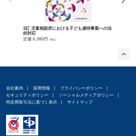
第3章 特に支援が必要な子ども（Q112～ 119）
第1 性的虐待を受けた子
第2 高年齢児童の自立
第3 不登校
3訂 児童相談所における子ども虐待事案への法
改訂 Ｑ
第4 障がいのある子
的対応
律相談
定価 6,380円
定価 4,2
第5 無戸籍・外国籍の子どもへの支援
（税込）
P
第4章 関係機関との連携（Q120～ 122）
第1 各種照会（警察、裁判所、弁護士会）に対する対応
第5章 書式
第1 臨検・捜索許可状請求書
会社案内
採用情報
プライバシーポリシー
第2 引き続いての一時保護承認審判の申立てに係る報告書
セキュリティポリシー
ソーシャルメディアポリシー
第3 家庭裁判所送致書(触法事件・ぐ犯事件)
特定商取引法に基づく表示
サイトマップ
第4 児童福祉法28条1項1号審判申立書
第5 審判前の勧告を求める上申書
第6 親権停止審判申立書
第7 児童相談所長の申立てによる特別養子適格の確認申立て
に係る報告書