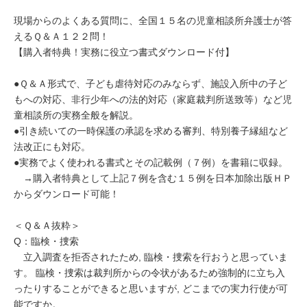
現場からのよくある質問に、全国１５名の児童相談所弁護士が答
えるＱ＆Ａ１２２問！
【購入者特典！実務に役立つ書式ダウンロード付】
●Ｑ＆Ａ形式で、子ども虐待対応のみならず、施設入所中の子ど
もへの対応、非行少年への法的対応（家庭裁判所送致等）など児
童相談所の実務全般を解説。
●引き続いての一時保護の承認を求める審判、特別養子縁組など
法改正にも対応。
●実務でよく使われる書式とその記載例（７例）を書籍に収録。
→購入者特典として上記７例を含む１５例を日本加除出版ＨＰ
からダウンロード可能！
＜Ｑ＆Ａ抜粋＞
Q：臨検・捜索
立入調査を拒否されたため, 臨検・捜索を行おうと思っていま
す。 臨検・捜索は裁判所からの令状があるため強制的に立ち入
ったりすることができると思いますが, どこまでの実力行使が可
能ですか。