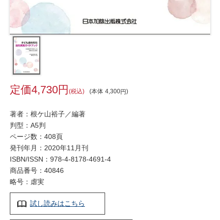
4,730
税込
本体
4,300
著者：根ケ山裕子／編著
判型：A5判
ページ数：408頁
発刊年月：2020年11月刊
ISBN/ISSN：
978-4-8178-4691-4
商品番号：40846
略号：虐実
試し読みはこちら