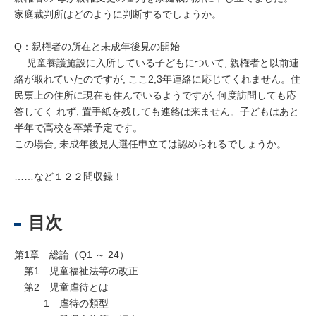
家庭裁判所はどのように判断するでしょうか。
Q：親権者の所在と未成年後見の開始
児童養護施設に入所している子どもについて, 親権者と以前連
絡が取れていたのですが, ここ2,3年連絡に応じてくれません。住
民票上の住所に現在も住んでいるようですが, 何度訪問しても応
答してく れず, 置手紙を残しても連絡は来ません。子どもはあと
半年で高校を卒業予定です。
この場合, 未成年後見人選任申立ては認められるでしょうか。
……など１２２問収録！
目次
第1章 総論（Q1 ～ 24）
第1 児童福祉法等の改正
第2 児童虐待とは
1 虐待の類型