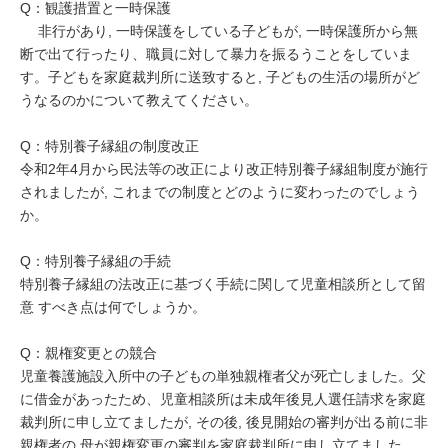
Q：観護措置と一時保護
非行があり, 一時保護をしている子どもが, 一時保護所から無
断で出て行ったり、職員に対して暴力を振るうことをしていま
す。子どもを家庭裁判所に送致すると, 子どもの生活の場所がど
うなるのかについて教えてください。
Q：特別養子縁組の制度改正
令和2年4月から民法等の改正により改正特別養子縁組制度が施行
されましたが, これまでの制度とどのように変わったのでしょう
か。
Q：特別養子縁組の手続
特別養子縁組の法改正に基づく手続に関して児童相談所として留
意 すべき点は何でしょうか。
Q：親権変更との競合
児童養護施設入所中の子どもの単独親権者父が死亡しました。父
に借金があったため、児童相談所は未成年後見人選任請求を家庭
裁判所に申し立てましたが, その後, 後見開始の審判が出る前に非
親権者の 母が親権変更の審判を家庭裁判所に申し立てました。