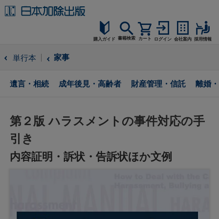
書籍検索
カート
購入ガイド
ログイン
会社案内
採用情報
購入ガイド
家事
単行本
読者サポート
遺言・相続
成年後見・高齢者
財産管理・信託
離婚・
お問合せ
第２版 ハラスメントの事件対応の手
引き
内容証明・訴状・告訴状ほか文例