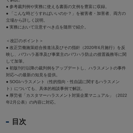
● 参考裁判例や実務に使える書面の文例を豊富に収録。
● 「こんな時どうすればいいのか？」を被害者・加害者、両方の
立場から詳しく説明。
● 実務において注意すべき点を随所で紹介。
＜改訂のポイント＞
● 改正労働施策総合推進法及びその指針（2020年6月施行）を反
映し、パワハラ基準及び事業主のパワハラ防止の措置義務等に関
して加筆。
● 初版刊行以降の裁判例をアップデートし、ハラスメントの事件
対応への最新の知見を提供。
● SOGIハラスメント（性的指向・性自認に関するハラスメン
ト）についても、具体的相談事例で解説。
● 厚労省「カスタマーハラスメント対策企業マニュアル」（2022
年2月公表）の内容に対応。
目次