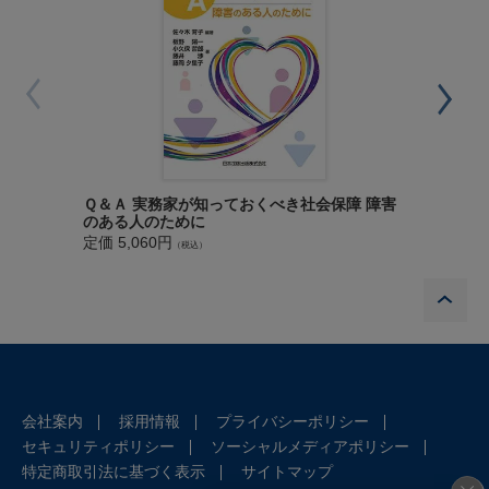
第３ 相談・苦情への対応
第４ 事件が発生した場合の迅速・適切な対応
第５ マタハラ，育児休業等に関するハラスメントの原因や背
景となる要因を解消するための措置
第６ その他併せて講ずべき措置
第７ 事業主が行うことが望ましい取組の内容
第８ 特殊な事情がある場合の対応
Ｑ＆Ａ 実務家が知っておくべき社会保障 障害
第２版 
第５章 マスコミ対応策と活用法
のある人のために
定価 4,8
定価 5,060円
第１ 被害者側のマスコミ対応
（税込）
第２ 事業者側のマスコミ対応
P
文例・裁判例集
文例
・通知書（セクハラ,パワハラ，マタハラ,アカハラ）
・訴状（セクハラ,パワハラ）
会社案内
採用情報
プライバシーポリシー
・告訴状（セクハラ）
セキュリティポリシー
ソーシャルメディアポリシー
・労働審判手続申立書（パワハラ）
特定商取引法に基づく表示
サイトマップ
・仮処分命令申立書（マタハラ）