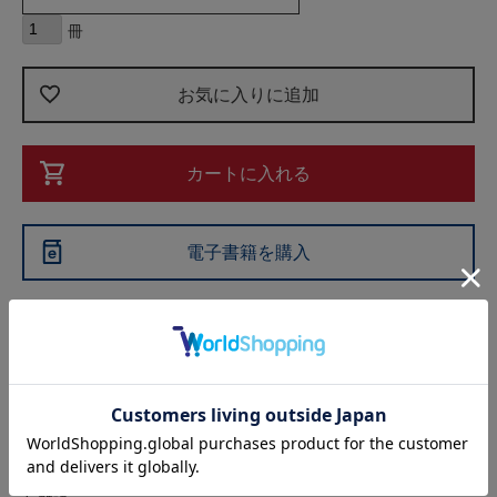
お気に入りに追加
カートに入れる
電子書籍を購入
商品情報
豊富な参考裁判例、実務に役立つ通知書や示談書等の文例が
コンパクトにまとまった好評の一冊、待望の改訂版！
＜本書のポイント＞
● 実務の現場をよく知る執筆陣が、相談事例 をもとにわかりやす
く解説。