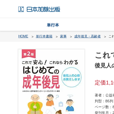
単行本
HOME
単行本書籍
家事
成年後見・高齢者
こ
これ
戸
籍
後見人
渉
外
1,
戸
籍
・
著者：公益
国
判型：B5判
籍
ページ数：8
発刊年月：2