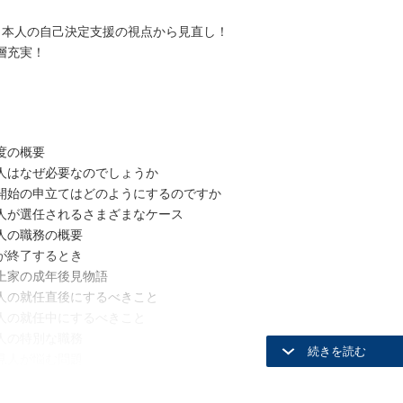
、本人の自己決定支援の視点から見直し！
層充実！
度の概要
人はなぜ必要なのでしょうか
開始の申立てはどのようにするのですか
人が選任されるさまざまなケース
人の職務の概要
が終了するとき
上家の成年後見物語
人の就任直後にするべきこと
人の就任中にするべきこと
人の特別な職務
見人が悩む問題