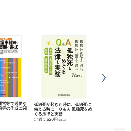
運営等で必要な
第６版 よくわか
孤独死が起きた時に、孤独死に
録等の作成に関
備える時に Ｑ＆Ａ 孤独死をめ
定価 6,050円
（税込
ぐる法律と実務
定価 3,520円
込）
（税込）