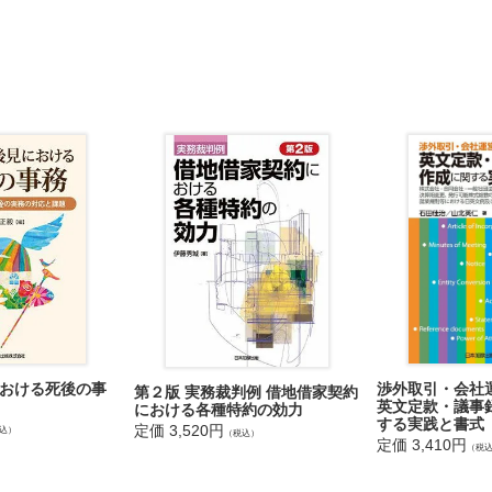
おける死後の事
渉外取引・会社
第２版 実務裁判例 借地借家契約
英文定款・議事
における各種特約の効力
する実践と書式
定価 3,520円
込）
（税込）
定価 3,410円
（税