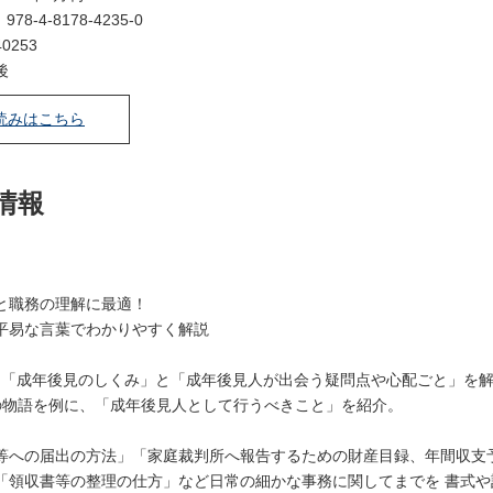
：
978-4-8178-4235-0
0253
後
読みはこちら
情報
と職務の理解に最適！
平易な言葉でわかりやすく解説
、「成年後見のしくみ」と「成年後見人が出会う疑問点や心配ごと」を
の物語を例に、「成年後見人として行うべきこと」を紹介。
等への届出の方法」「家庭裁判所へ報告するための財産目録、年間収支
「領収書等の整理の仕方」など日常の細かな事務に関してまでを 書式