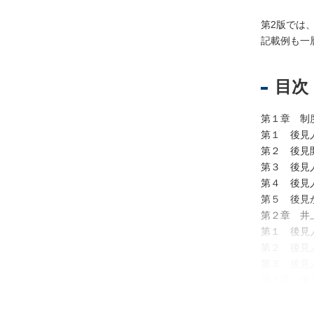
第2版では
記載例も一
不
動
産
目次
登
記
第１章 制
境
第１ 後見
界
第２ 後見
・
第３ 後見
地
第４ 後見
図
第５ 後見
・
第２章 井
測
第１ 後見
量
第２ 後見
第３ 後見
商
第３章 後
業
・