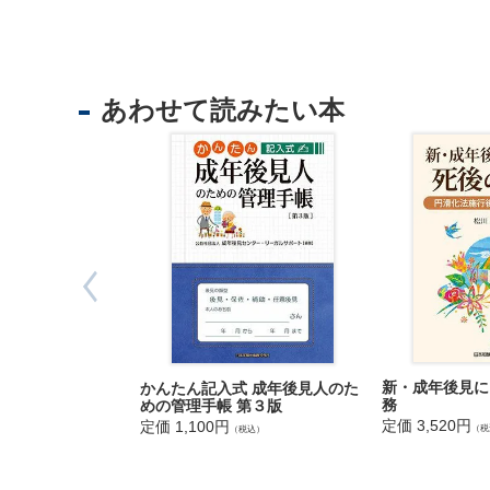
法
人
登
記
あわせて読みたい本
供
託
新・成年後見に
かんたん記入式 成年後見人のた
出
務
めの管理手帳 第３版
入
定価 3,520円
定価 1,100円
（税
（税込）
国
管