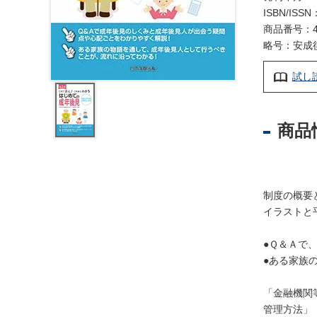
レ
ISBN/ISSN
ジ
商品番号：4
ス
略号：安成
ト
ラ
試し
ー
・
ブ
商品
ッ
ク
ス
地
制度の概要
名
イラストと
・
便
●Ｑ＆Ａで
覧
●ある家族
文
「金融機関
字
管理方法」