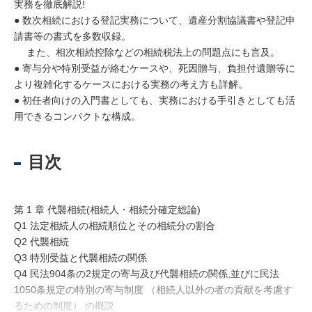
実務を徹底解説!
● 数次相続における登記実務について、遺産分割協議書や登記申
請書等の書式を多数収録。
また、相次相続控除などの相続税法上の問題点にも言及。
● 寄与分や特別受益が絡むケースや、死因贈与、負担付遺贈等に
より複雑化するケースにおける実務の考え方も詳解。
● 初任者向けの入門書としても、実務における手引きとしても活
用できるコンパクトな構成。
目次
第 1 章 代襲相続(相続人・相続分確定総論)
Q1 法定相続人の相続順位とその相続分の割合
Q2 代襲相続
Q3 特別受益と代襲相続の関係
Q4 民法904条の2規定の寄与及び代襲相続の関係,並びに民法
1050条規定の特別の寄与制度 （相続人以外の者の貢献を考慮す
るための制度） の概説