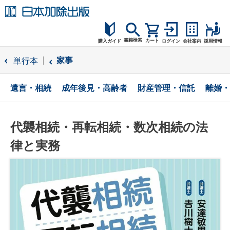
書籍検索
カート
購入ガイド
ログイン
会社案内
採用情報
購入ガイド
家事
単行本
読者サポート
遺言・相続
成年後見・高齢者
財産管理・信託
離婚・
お問合せ
代襲相続・再転相続・数次相続の法
律と実務