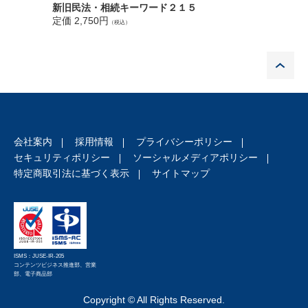
Q15 数次相続2:数次相続による一括の登記申請書の記載例 （い
事例でわ
新旧民法・相続キーワード２１５
律と実務
わゆる中間省略の登記の基本形)
定価 2,750円
（税込）
定価 5,1
Q16 数次相続3:数次相続による複数の登記申請書の記載例
Q17 数次相続4:数次相続と代襲相続が混じった事案
P
Q18 数次相続5:数次相続 （家督相続を含む。) による一括の登記
申請書の記載例
Q19 相続税法における相次相続控除 （税額控除）
Q20 配偶者の税額軽減の特例と第1次・第2次相続全体の相続税
額との関係
会社案内
採用情報
プライバシーポリシー
セキュリティポリシー
ソーシャルメディアポリシー
第 4 章 死因贈与・負担付遺贈
特定商取引法に基づく表示
サイトマップ
Q21 死因贈与と遺贈の相違点
Q22 死因贈与契約書の作成方法等
Q23 死因贈与の撤回と民法1022条,1023条の準用
Q24 死因贈与の目的である預金債権の譲渡禁止特約
Q25 負担付遺贈の問題点
ISMS：JUSE-IR-205
コンテンツビジネス推進部、営業
● 実務に即したコラムを随所に収録!
部、電子商品部
Copyright © All Rights Reserved.