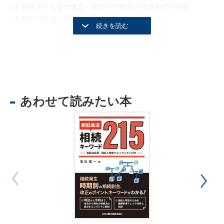
Q5 相続させる旨の遺言・相続分の指定と代襲相続の関係
Q6 相続の承認・放棄
第 2 章 再転相続
Q7 再転相続1:通則
Q8 再転相続2:狭義の再転相続
Q9 再転相続3:「その者の相続人が自己のために相続の開始があ
ったことを知った時」の意味
あわせて読みたい本
Q10 広義の再転相続における各相続人と各相続人の相続分の確
定1(再転相続が2回の場合)
Q11 広義の再転相続における各相続人と各相続人の相続分の確定
2（再転相続が3回の場合）
Q12 広義の再転相続における各相続人と各相続人の相続分の確
定3（再転相続が4回の場合）
Q13 再転相続に類似する相続形態 （祖父Aよりも父Bが先に死亡
した場合の相続形態）
第 3 章 数次相続(登記実務、相続税実務における扱い)
Q14 数次相続1:通則