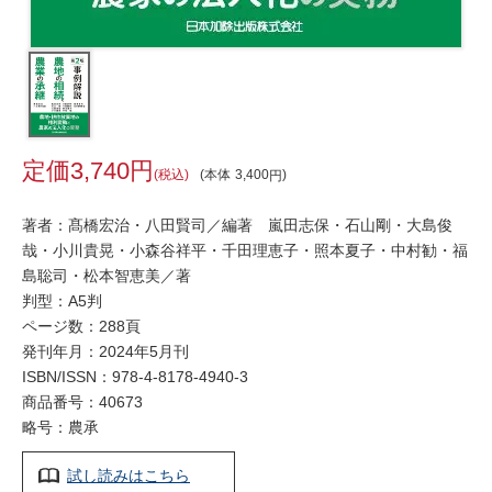
3,740
税込
本体
3,400
著者：髙橋宏治・八田賢司／編著 嵐田志保・石山剛・大島俊
哉・小川貴晃・小森谷祥平・千田理恵子・照本夏子・中村勧・福
島聡司・松本智恵美／著
判型：A5判
ページ数：288頁
発刊年月：2024年5月刊
ISBN/ISSN：
978-4-8178-4940-3
商品番号：40673
略号：農承
試し読みはこちら