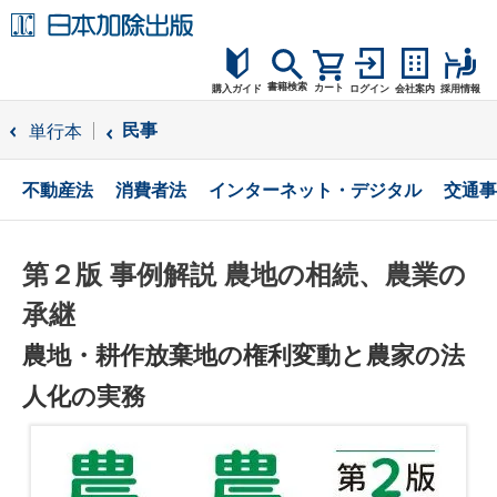
書籍検索
カート
購入ガイド
ログイン
会社案内
採用情報
購入ガイド
民事
単行本
読者サポート
不動産法
消費者法
インターネット・デジタル
交通事
お問合せ
第２版 事例解説 農地の相続、農業の
承継
農地・耕作放棄地の権利変動と農家の法
人化の実務