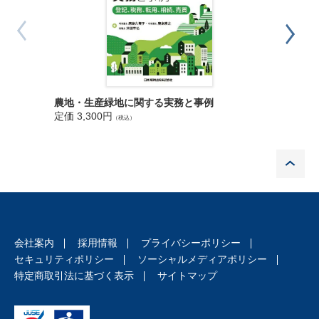
事例２ 生前贈与
解説１ 農家の経営権と経営承継
解説２ 農業者年金とは
解説３ 都市計画法における農地の種類
解説４ 生前贈与と農地等の贈与税納税猶予制度
解説５ 農地等の相続税納税猶予制度（令和5年4月1日現在の法令
マンショ
農地・生産緑地に関する実務と事例
による）
定価 3,4
定価 3,300円
（税込）
解説６ 農地等の贈与税納税猶予制度の適用から相続税納税猶予
制度までの流れ
P
事例3 集落営農の法人化
解説１ 個人農家の集団化、法人化の動き
解説２ 集落営農組織
解説３ 農地中間管理機構を利用した農地集積
解説４ 農事組合法人の１号法人と２号法人の違い
会社案内
採用情報
プライバシーポリシー
解説５ 農事組合法人(２号法人) の設立手続
セキュリティポリシー
ソーシャルメディアポリシー
解説６ 農事組合法人の組織変更
特定商取引法に基づく表示
サイトマップ
事例4 個人農家の法人化による承継の検討
解説１ 個人農家の法人化のメリットとデメリット
解説２ 法人形態の選択