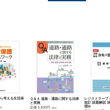
分割と権利濫用
分放棄
の所在不明
遺産共有関係の解消
不動産を相続する(した)場合の問題
続人が行方不明・制限行為能力者の場合における遺産分割協議
産分割の方法と遺産である不動産の評価
不動産の遺産分割
不動産の遺産分割
分の放棄
と異なる遺産分割
有の共有持分処分も含めた遺産分割
有持分の他の共有持分との解消
売却困難な事情または利害関係人の存在
が必要である等売却困難な事情がある場合
ら考える生活保
レジストラー
Ｑ＆Ａ 道路・通路に関する法律
偶者居住権の設定された不動産の処分
改訂 設題解説 
と実務
分所有建物における滞納金の承継
理III
定価 5,830円
込）
（税込）