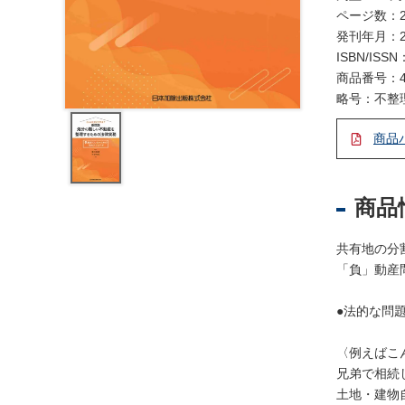
レ
ページ数：2
ジ
発刊年月：2
ス
ISBN/ISSN
ト
商品番号：4
ラ
略号：不整
ー
・
商品
ブ
ッ
ク
商品
ス
地
共有地の分
名
「負」動産
・
便
●法的な問
覧
〈例えばこ
文
兄弟で相続し
字
土地・建物自