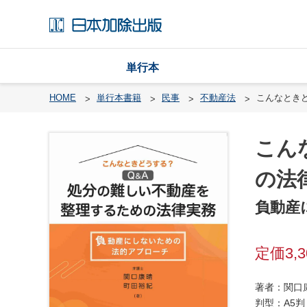
単行本
HOME
単行本書籍
民事
不動産法
こんなとき
こん
戸
籍
の法
渉
負動産
外
戸
籍
3,
・
国
籍
著者：関口
判型：A5判