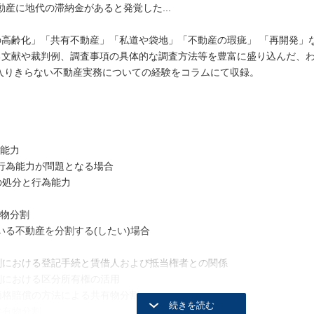
動産に地代の滞納金があると発覚した...
の高齢化」「共有不動産」「私道や袋地」「不動産の瑕疵」 「再開発」
る文献や裁判例、調査事項の具体的な調査方法等を豊富に盛り込んだ、
には入りきらない不動産実務についての経験をコラムにて収録。
為能力
行為能力が問題となる場合
の処分と行為能力
有物分割
いる不動産を分割する(したい)場合
分割における登記手続と賃借人および抵当権者との関係
分割における区分所有権の活用
的価格賠償の方法による共有物分割
共有物分割