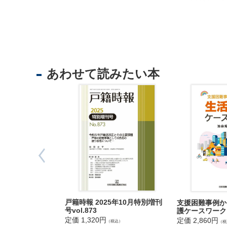
法
Q7 共有物
人
Q8 共有持
登
Q9 共有者
記
供
第 3 章 
託
―複数人で
あわせて読みたい本
Q10 相
Q11 遺
Q12 賃貸
Q13 賃借
Q14 相続
Q15 遺言
Q16 固
Q17 共
出
第 4 章 
入
―権利調整
戸籍時報 2025年10月特別増刊
支援困難事例か
国
Q18 配
号vol.873
護ケースワーク
管
Q19 区
定価 1,320円
定価 2,860円
（税込）
（税