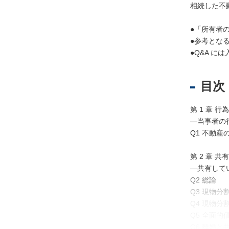
相続した不
●「所有者
不
●参考とな
動
●Q&A 
産
登
記
目次
境
界
第 1 章 行
・
―当事者の
地
Q1 不動産
図
・
第 2 章 共
測
―共有して
量
Q2 総論
Q3 現物
商
Q4 現物
業
Q5 全面
・
Q6 離婚と