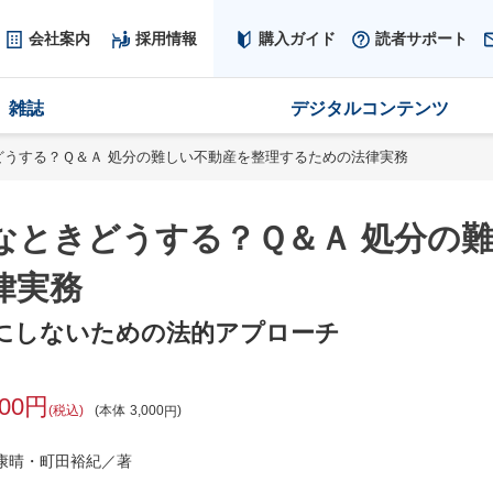
会社案内
採用情報
購入ガイド
読者サポート
雑誌
デジタルコンテンツ
どうする？Ｑ＆Ａ 処分の難しい不動産を整理するための法律実務
なときどうする？Ｑ＆Ａ 処分の
律実務
にしないための法的アプローチ
300
税込
本体
3,000
康晴・町田裕紀／著