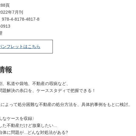
88頁
022年7月刊
：
978-4-8178-4817-8
0913
理
パンフレットはこちら
情報
割、私道や袋地、不動産の瑕疵など、
問題解決の糸口を、ケーススタディで把握できる！
題によって処分困難な不動産の処分方法を、具体的事例をもとに検討。
んなケースを収録〉
た不動産だけど放棄したい...
体に問題が...どんな対処法がある?