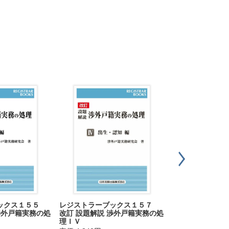
戸籍時報 2024
レジストラーブックス１５７
ブックス１５５
号vol.859
改訂 設題解説 渉外戸籍実務の処
渉外戸籍実務の処
理ＩＶ
定価 1,320円
（税込