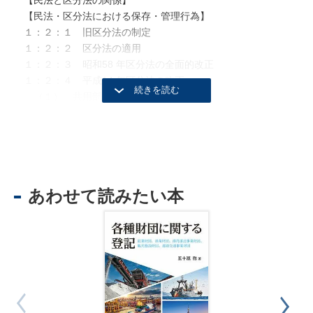
【民法・区分法における保存・管理行為】
１：２：１ 旧区分法の制定
１：２：２ 区分法の適用
１：２：３ 昭和58 年区分法の全面的改正
１：２：４ 平成14 年区分法の改正
（１） 共用部分の変更手続の一部緩和
（２） 管理者及び管理組合法人の代理権及び当事者適格の
新設
（３） 規約の適正化
（４） 管理組合の法人化の要件緩和
（５） 書類・集会のIT 化
あわせて読みたい本
（６） 復旧の際の買取請求手続の整備
（７） 建替え決議の要件緩和，手続の整備
（８） 団地
（９） 法人登記事務の取扱い（先例①）
（10） その後の関係法律の改正に伴う改正
1. 平成20 年法律20 号
2. 平成23 年法律53 号
3. 令和２年法律８号