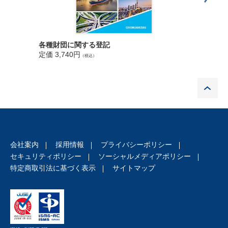
4. 令和３年法律37 号
（11） 参考先例
１：２：５ 区分法の主な規定
1：2：5：1 復旧
各種財団に関する登記
まちづく
（１） 昭和37 年法
定価 3,740円
定価 3,4
（税込）
（２） 昭和58 年改正法
（３） 平成14 年改正法
P
（４） 17 条及び18 条との関係
（５） 被災マンション法との関係
1：2：5：2 建替え決議
（１） 建替え制度（63 条，64 条との関連）
（２） 団体的解決（多数決）の必要
会社案内
採用情報
プライバシーポリシー
（３） 多数決による建替え
セキュリティポリシー
ソーシャルメディアポリシー
（４） 建物全体の朽廃・滅失
特定商取引法に基づく表示
サイトマップ
1：2：5：3 建替えの円滑化（平成14 年改正法）
（１） 客観的要件の削除
（２） 既存の区分所有建物への適用
（３） 敷地の有効利用のみを目的とする建替え
（４） 建替法の制定と改正