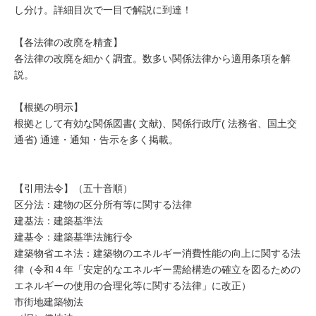
し分け。詳細目次で一目で解説に到達！
【各法律の改廃を精査】
各法律の改廃を細かく調査。数多い関係法律から適用条項を解
説。
【根拠の明示】
根拠として有効な関係図書( 文献)、関係行政庁( 法務省、国土交
通省) 通達・通知・告示を多く掲載。
【引用法令】（五十音順）
区分法：建物の区分所有等に関する法律
建基法：建築基準法
建基令：建築基準法施行令
建築物省エネ法：建築物のエネルギー消費性能の向上に関する法
律（令和４年「安定的なエネルギー需給構造の確立を図るための
エネルギーの使用の合理化等に関する法律」に改正）
市街地建築物法