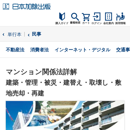
書籍検索
カート
購入ガイド
ログイン
会社案内
採用情報
購入ガイド
民事
単行本
読者サポート
不動産法
消費者法
インターネット・デジタル
交通事
お問合せ
マンション関係法詳解
建築・管理・被災・建替え・取壊し・敷
地売却・再建