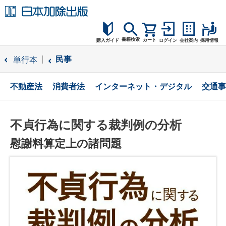
書籍検索
カート
購入ガイド
ログイン
会社案内
採用情報
購入ガイド
民事
単行本
読者サポート
不動産法
消費者法
インターネット・デジタル
交通事
お問合せ
不貞行為に関する裁判例の分析
慰謝料算定上の諸問題