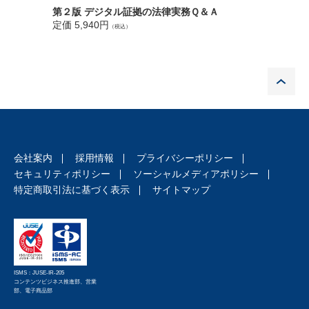
表一覧
第２版 デジタル証拠の法律実務Ｑ＆Ａ
チェック
定価 5,940円
のスター
（税込）
定価 4,1
P
会社案内
採用情報
プライバシーポリシー
セキュリティポリシー
ソーシャルメディアポリシー
特定商取引法に基づく表示
サイトマップ
ISMS：JUSE-IR-205
コンテンツビジネス推進部、営業
部、電子商品部