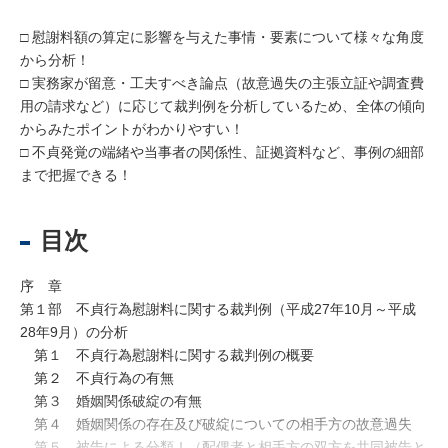
□ 慰謝料額の算定に影響を与えた事情・要素について様々な角度
から分析！
□ 実務家が留意・工夫すべき論点（故意過失の主張立証や調査費
用の請求など）に応じて裁判例を分析しているため、全体の傾向
からみたポイントがわかりやすい！
□ 不貞発覚の端緒や当事者の関係性、証拠資料など、事例の細部
まで把握できる！
目次
序 章
第１部 不貞行為慰謝料に関する裁判例（平成27年10月～平成
28年9月）の分析
第１ 不貞行為慰謝料に関する裁判例の概要
第２ 不貞行為の有無
第３ 婚姻関係破綻の有無
第４ 婚姻関係の存在及び破綻についての相手方の故意過失
第５ 被告による分類Ⅰ（配偶者と相手方の双方を共同被告と