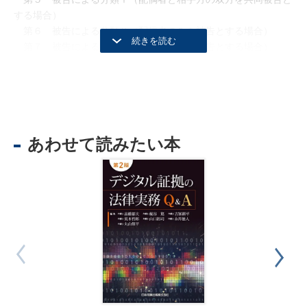
する場合）
第６ 被告による分類Ⅱ（配偶者のみを被告とする場合）
第７ 被告による分類Ⅲ（相手方のみを被告とする場合）
第８ まとめ
第２部 不貞行為慰謝料に関する裁判例（平成28年12月～平成
31年2月）の分析
第１ 不貞行為慰謝料に関する裁判例の概要
あわせて読みたい本
第２ 不貞行為の有無
第３ 婚姻関係破綻の有無
第４ 婚姻関係の存在及び破綻についての相手方の故意過失
第５ 慰謝料額及びその他の論点
第３部 不貞行為慰謝料を巡る諸問題
第１ 最高裁判所平成31年2月19日第三小法廷判決の影響
第２ 不貞行為慰謝料を巡る諸問題
第３ まとめ
掲載事例（裁判例）一覧