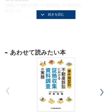
I 概観／II 契約の分析／III 新規家賃／IV 継続家賃
第5章 地代
I 概観／II 契約の分析／III 新規地代／IV 継続地代
第6章 価格鑑定総論
I 概観／II 正常価格の鑑定手法／III 価格概念の多様性
第7章 民事事件と価格鑑定
I 概観／II 価格の相当性をめぐる訴訟／III 共有・区分所有関係訴
訟／IV 租税訴訟／V 土地・建物損害賠償関係訴訟／VI 競売関係
あわせて読みたい本
訴訟
第8章 家事事件と価格鑑定
I 概観／II 遺産分割／III 配偶者居住権／IV 遺留分／V 財産分与