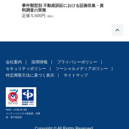
多様化す
事件類型別 不動産訴訟における証拠収集・資
定価 17,
料調査の実務
定価 5,500円
（税込）
P
会社案内
採用情報
プライバシーポリシー
セキュリティポリシー
ソーシャルメディアポリシー
特定商取引法に基づく表示
サイトマップ
ISMS：JUSE-IR-205
コンテンツビジネス推進部、営業
部、電子商品部
Copyright © All Rights Reserved.