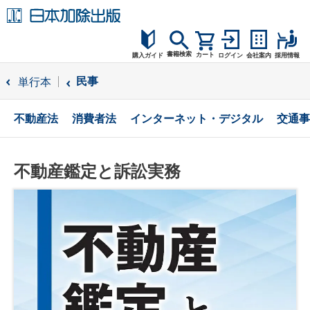
書籍検索
カート
購入ガイド
ログイン
会社案内
採用情報
購入ガイド
民事
単行本
読者サポート
不動産法
消費者法
インターネット・デジタル
交通事
お問合せ
不動産鑑定と訴訟実務