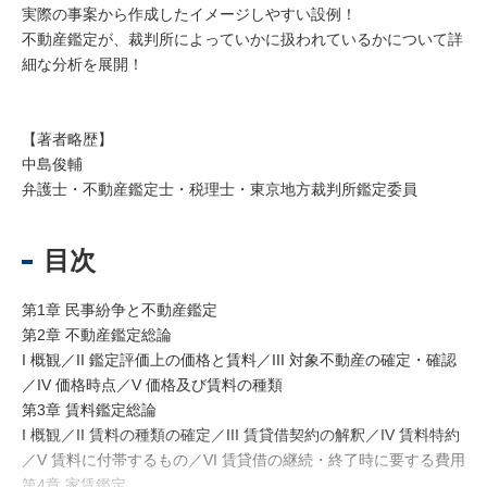
実際の事案から作成したイメージしやすい設例！
不動産鑑定が、裁判所によっていかに扱われているかについて詳
細な分析を展開！
【著者略歴】
中島俊輔
弁護士・不動産鑑定士・税理士・東京地方裁判所鑑定委員
目次
第1章 民事紛争と不動産鑑定
第2章 不動産鑑定総論
I 概観／II 鑑定評価上の価格と賃料／III 対象不動産の確定・確認
／IV 価格時点／V 価格及び賃料の種類
第3章 賃料鑑定総論
I 概観／II 賃料の種類の確定／III 賃貸借契約の解釈／IV 賃料特約
／V 賃料に付帯するもの／VI 賃貸借の継続・終了時に要する費用
第4章 家賃鑑定