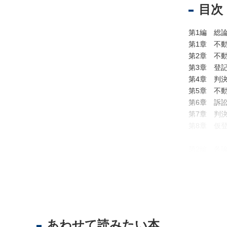
目次
不
第1編 総
動
第1章 不
産
第2章 不
登
第3章 登
記
第4章 判
第5章 不
境
第6章 訴
界
第7章 判
・
第8章 仮
地
図
第2編 各論
・
第1章 意
測
意思能力／
量
よる利益相
商
第2章 取
業
取得時効（
・
第3章 共
あわせて読みたい本