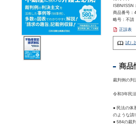
レ
ISBN/ISSN
ジ
商品番号：4
ス
略号：不請
ト
ラ
正誤表
ー
・
試し
ブ
ッ
ク
商品
ス
裁判例の判
地
名
令和3年民
・
便
● 民法の
覧
のような請
文
● 584の
字