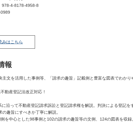
：
978-4-8178-4958-8
0989
読みはこちら
情報
決主文を活用した事例等、「請求の趣旨」記載例と豊富な図表でわかり
法不動産登記法改正対応！
体系に沿って不動産登記請求訴訟と登記請求権を解説。判決による登記を
求の趣旨にすべきか丁寧に解説。
裁判例を中心とした98事例と102の請求の趣旨等の文例、124の図表を