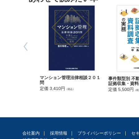
法
単独所有登
人
た場合の移
登
分の放棄／
記
第4章 用
地上権（時
供
登記／抵当
託
第5章 債
債権者代位
（１）／詐
第6章 贈
贈与（基本
マンション管理法律相談２０１
事件類型別 不
第7章 売
問
証拠収集・資料
売買（基本
定価 3,410円
定価 5,500円
（税込）
（税
（１）／順
相続登記済
家19 条3
出
第8章 そ
入
賃借権の設
国
第9章 家
管
会社案内
採用情報
プライバシーポリシー
セ
財産分与の