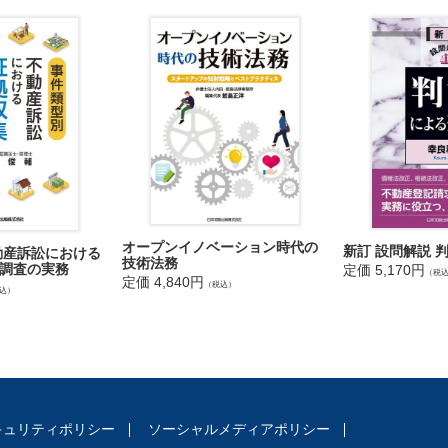
記の共有登記への更正／共有登記への更正についての第三者の承諾／誤
転登記／誤って第三者の単独所有登記がなされた場合の持分移転登記／
相続人不存在／共有物分割の合意／共有物分割請求訴訟（現物分割）／
益権・担保物権
効取得）／地役権設定の合意／地役権の時効取得／抵当権設定／抵当権
権の移転／抵当権者への承諾請求／法定地上権／根抵当権設定／根抵当
権総論・契約総論
権（１）（本来型）／債権者代位権（２）（個別権利実現型（１））／
害行為取消権（２）／代物弁済／第三者のためにする契約／売買契約の
与
形）／贈与意思の不存在／死因贈与（１）（基本形）／死因贈与（２）
オープンイノベーション時代の
新訂 設問解説 
動産訴訟における
買
技術法務
調査の実務
定価 5,170円
（税
定価 4,840円
形）／共有持分の売買／一筆の土地の一部の売買／未登記建物の売買／
（税込）
込）
次売買（２）／背信的悪意者／登記引取請求（１）／登記引取請求（２
み／買主の死亡／買戻し（１）／買戻し（２）／仮登記手続の請求／仮
 項）の行使／売渡請求権（１）（区分所有10条）／売渡請求権（２）（区
のほかの契約
定／請負／ 権利能力のない社団における委任終了／譲渡担保権
族関係
キュリティポリシー
ソーシャルメディアポリシー
合意に基づく登記請求／財産分与の判決に基づく登記引取請求／相続放