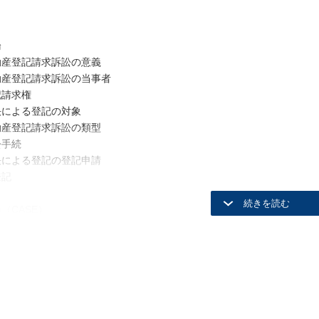
論
動産登記請求訴訟の意義
動産登記請求訴訟の当事者
記請求権
決による登記の対象
動産登記請求訴訟の類型
訟手続
決による登記の登記申請
登記
（CASE）
思表示，代理
公序良俗／心裡留保／通謀虚偽表示／詐欺／強迫／ 代表権の濫用／代
反行為／ 停止条件／解除条件／農地（農地の売買交換，3 条許可）／農
得時効
基本形）／時効取得（筆の一部）／被相続人の占有による取得時効／取
有