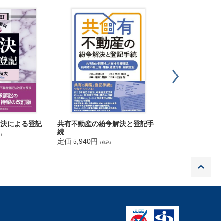
った持分が記載された共有登記の更正／誤って共有登記され
共有者からの他の共有者の持分譲受人への抹消請求／共有持
共有物分割請求訴訟（賠償分割）
抹消（債務不成立）／抵当権抹消（弁済）／抵当権抹消回復
権の更正（１）／根抵当権の更正（２）
債権者代位権③（個別権利実現型（２））／詐害行為取消権
解除
（仮登記の本登記請求）／売買から贈与への更正登記
判決による登記
共有不動産の紛争解決と登記手
新旧民法・相続
続
５
込）
非農地化した土地の売買／相続人からの購入／ 順次売買
定価 5,940円
定価 2,750円
（税込）
（税込
）／ 売主の死亡（１）（相続登記未了）／売主の死亡（２）
登記に基づく本登記請求／予約完結権行使／介入権（借地借
P
分所有63 条）
棄（１）（相続人間）／相続放棄（２）（第三者との関係）