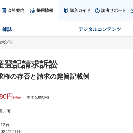
会社案内
採用情報
購入ガイド
読者サポート
雑誌
デジタルコンテンツ
請求訴訟
産登記請求訴訟
求権の存否と請求の趣旨記載例
380
税込
本体
5,800
晋／著
12頁
024年7月刊