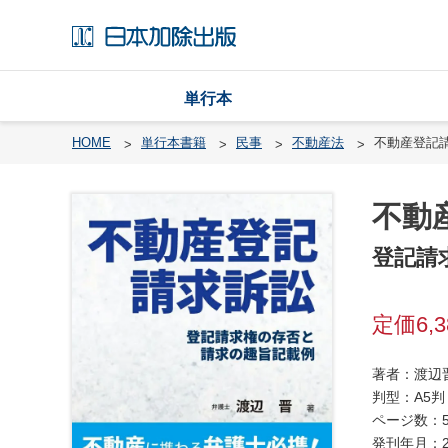
単行本
HOME
単行本書籍
民事
不動産法
不動産登記
不動
戸
籍
登記請
渉
外
6,
戸
籍
・
著者：渡辺
国
判型：A5判
籍
ページ数：5
発刊年月：2