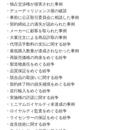
・独占交渉権が侵害された事例
・デューディリジェンス後の破談
・事前に公正取引委員会に相談した事例
・契約締結上の過失が認められた事例
・メーカーに顧客を取られた事例
・大量注文による商品詐取の事例
・代理店手数料の支払に関する紛争
・最低購入数量が達成されなかった事例
・再販売価格の拘束をめぐる紛争
・製造物責任をめぐる紛争
・品質保証をめぐる紛争
・競合品の取扱いに関する紛争
・契約終了時の損失補填をめぐる紛争
・並行輸入をめぐる紛争
・実施権の許諾に関する紛争
・ミニマムロイヤルティ未達成の事例
・ロイヤルティ監査をめぐる紛争
・ライセンサーの保証をめぐる紛争
・改良技術に関する紛争