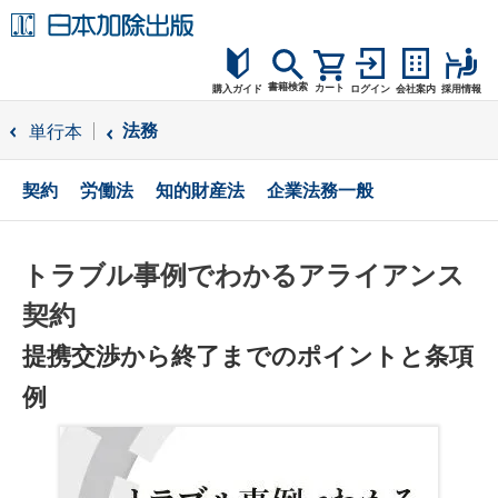
書籍検索
カート
購入ガイド
ログイン
会社案内
採用情報
購入ガイド
法務
単行本
読者サポート
契約
労働法
知的財産法
企業法務一般
お問合せ
トラブル事例でわかるアライアンス
契約
提携交渉から終了までのポイントと条項
例