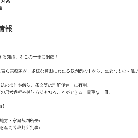
0499
権
情報
える知識」をこの一冊に網羅！
裁判官ら実務家が、多様な範囲にわたる裁判例の中から、重要なものを選
問題の検討や解決、条文等の理解促進」に有用。
等の思考過程や検討方法も知ることができる」貴重な一冊。
覧】
島地方・家庭裁判所長)
的財産高等裁判所判事)