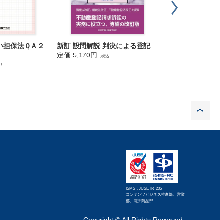
い担保法ＱＡ２
ＡＩと法 実務大
新訂 設問解説 判決による登記
定価 9,130円
定価 5,170円
（税込
（税込）
込）
P
ISMS：JUSE-IR-205
コンテンツビジネス推進部、営業
部、電子商品部
Copyright © All Rights Reserved.