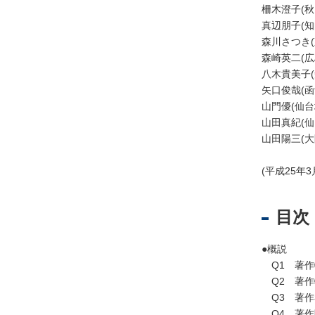
理
柵木澄子(
・
真辺朋子(
外
森川さつき
国
森崎英二(
人
八木貴美子
矢口俊哉(
山門優(仙
山田真紀(
住
山田陽三(
民
基
(平成25年3
本
台
目次
帳
事
務
●概説
Q1 著作
教
Q2 著作
育
Q3 著作
・
Q4 著作