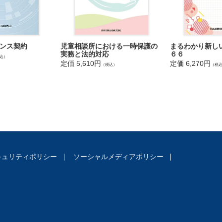
真の著作物性（スナップ写真）
真の著作物性（構図）
真の著作物の改変（引用）
真の著作物の翻案
まるわかり新し
ンス契約
児童相談所における一時保護の
築の著作物の要件
６６
実務と法的対応
込）
築の著作物の工事と同一性保持権
定価 6,270円
定価 5,610円
（税
（税込）
ログラムの著作物性
次的著作物の要件
籍の翻案とナレーション
著作物の著作者の権利
楽の著作物の編曲
作権の侵害と依拠性
ームソフトの映画の著作物性・頒布権の消尽
画の著作物の翻案
キュリティポリシー
ソーシャルメディアポリシー
集著作物の要件
集著作物の複製
集著作物の引用
集著作物と同一性保持権の侵害の成否
ータベースの著作物の要件