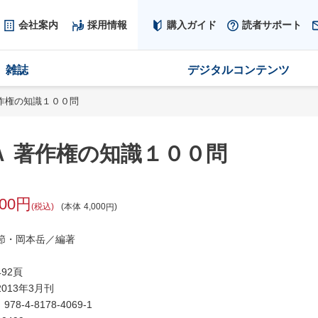
会社案内
採用情報
購入ガイド
読者サポート
雑誌
デジタルコンテンツ
著作権の知識１００問
Ａ 著作権の知識１００問
400
税込
本体
4,000
節・岡本岳／編著
92頁
013年3月刊
：
978-4-8178-4069-1