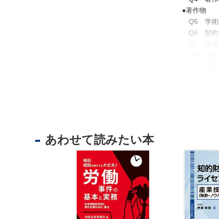
学
●著作物
校
Q5 学術
社
Q6 契約
会
Q7 傍聴
保
Q8 法律
障
Q9 模写
・
Q10 ノ
社
Q11 シ
会
Q12 名
福
Q13 転
祉
Q14 舞
Q15 人
あわせて読みたい本
自
Q16 伝
治
Q17 印
体
Q18 設
・
Q19 案
地
Q20 土
方
Q21 人
自
Q22 キ
治