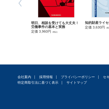
Q23 写
一
Q24 写
般
Q25 写
Q26 写
知的財産ライセ
明日、相談を受けても大丈夫！
Q27 建
労働事件の基本と実務
定価 3,630円
（税
Q28 建
定価 3,960円
遺
（税込）
Q29 プ
言
Q30 二
・
Q31 書
相
Q32 原
続
Q33 音
成
Q34 著
年
Q35 ゲ
後
Q36 映
会社案内
採用情報
プライバシーポリシー
セ
見
Q37 編
特定商取引法に基づく表示
サイトマップ
・
Q38 編
高
Q39 編
齢
Q40 編
者
Q41 デ
●著作者