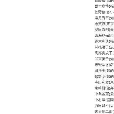
齋藤巌(知
法
坂本康博(
人
佐野信(さ
登
塩月秀平(
記
志賀勝(東
供
柴田義明(
託
東海林保(
鈴木和典(
関根澄子(
髙部眞規子
武宮英子(
達野ゆき(
田邉実(知
知野明(知
寺田利彦(
東崎賢治(
出
中島基至(
入
中村恭(盛
国
西田昌吾(
管
古谷健二郎