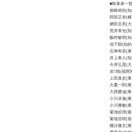
■執筆者一
相崎裕恒(
阿部正幸(
不
網田圭亮(
動
荒井章光(
産
飯村敏明(
登
池下朗(知
記
石神有吾(
境
井上泰人(
界
今井弘晃(
・
岩慎(福
地
上田真史(
図
大鷹一郎(
・
大西勝滋(
測
小川卓逸(
量
小川雅敏(
菊池絵理(
商
菊地浩明(
業
國分隆文(
・