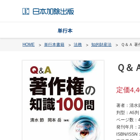
単行本
HOME
単行本書籍
法務
知的財産法
Ｑ＆Ａ 
Ｑ＆
戸
籍
渉
4,
外
戸
著者：清水
籍
判型：A5判
・
ページ数：4
国
発刊年月：2
籍
ISBN/ISSN