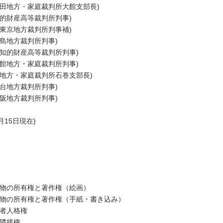
秋田地方・家庭裁判所大館支部長)
知的財産高等裁判所判事)
(東京地方裁判所判事補)
広島地方裁判所判事)
(知的財産高等裁判所判事)
函館地方・家庭裁判所判事)
台地方・家庭裁判所石巻支部長)
仙台地方裁判所判事)
大阪地方裁判所判事)
月15日現在)
物の所有権と著作権（絵画）
物の所有権と著作権（手紙・書き込み）
者人格権
隣接権