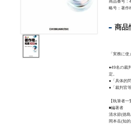
レ
商品番号：4
ジ
略号：著作
ス
ト
商品
ラ
ー
・
ブ
「実務に使
ッ
ク
●49名の
ス
定。
地
●「具体的
名
●「裁判官
・
便
【執筆者一
覧
■編著者
清水節(徳
文
岡本岳(知
字